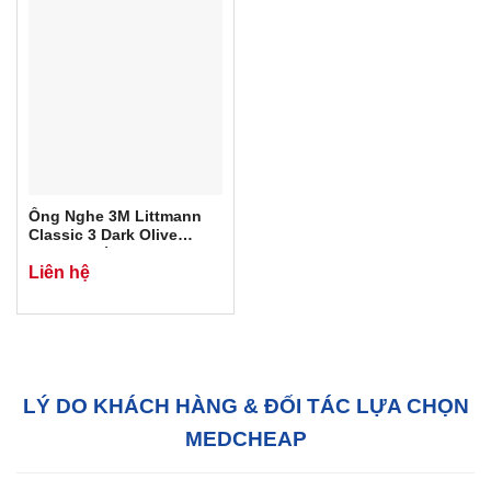
Ống Nghe 3M Littmann
Classic 3 Dark Olive
Green. Chính Hãng 3M
Liên hệ
USA
LÝ DO KHÁCH HÀNG & ĐỐI TÁC LỰA CHỌN
MEDCHEAP