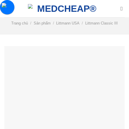
Chuyển
đến
nội
Trang chủ
/
Sản phẩm
/
Littmann USA
/
Littmann Classic III
dung