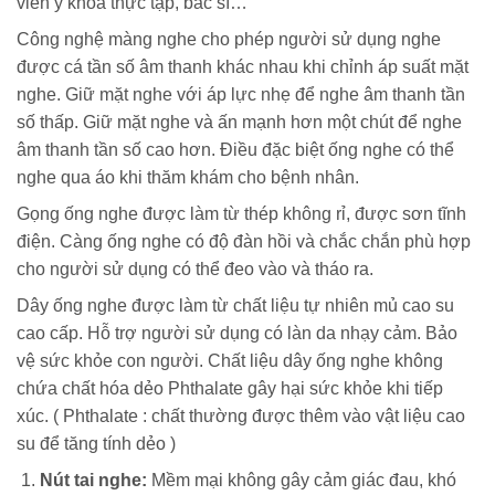
viên y khoa thực tập, bác sĩ…
Công nghệ màng nghe cho phép người sử dụng nghe
được cá tần số âm thanh khác nhau khi chỉnh áp suất mặt
nghe. Giữ mặt nghe với áp lực nhẹ để nghe âm thanh tần
số thấp. Giữ mặt nghe và ấn mạnh hơn một chút để nghe
âm thanh tần số cao hơn. Điều đặc biệt ống nghe có thể
nghe qua áo khi thăm khám cho bệnh nhân.
Gọng ống nghe được làm từ thép không rỉ, được sơn tĩnh
điện. Càng ống nghe có độ đàn hồi và chắc chắn phù hợp
cho người sử dụng có thể đeo vào và tháo ra.
Dây ống nghe được làm từ chất liệu tự nhiên mủ cao su
cao cấp. Hỗ trợ người sử dụng có làn da nhạy cảm. Bảo
vệ sức khỏe con người. Chất liệu dây ống nghe không
chứa chất hóa dẻo Phthalate gây hại sức khỏe khi tiếp
xúc. ( Phthalate : chất thường được thêm vào vật liệu cao
su để tăng tính dẻo )
Nút tai nghe:
Mềm mại không gây cảm giác đau, khó