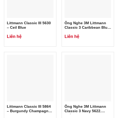
Littmann Classic III 5630
Ống Nghe 3M Littmann
– Ceil Blue
Classic 3 Caribbean Blue
Rainbow 5807
Liên hệ
Liên hệ
Littmann Classic III 5864
Ống Nghe 3M Littmann
– Burgundy Champagne
Classic 3 Navy 5622.
Limited
Chính Hãng 3M USA