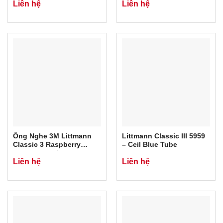
Liên hệ
Liên hệ
Ống Nghe 3M Littmann
Littmann Classic III 5959
Classic 3 Raspberry
– Ceil Blue Tube
Rainbow. Chính Hãng 3M
Liên hệ
Liên hệ
USA.