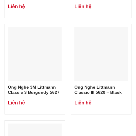
Rainbow. Chính Hãng 3M
Liên hệ
Liên hệ
USA.
Ống Nghe 3M Littmann
Ống Nghe Littmann
Classic 3 Burgundy 5627
Classic III 5620 – Black
Liên hệ
Liên hệ