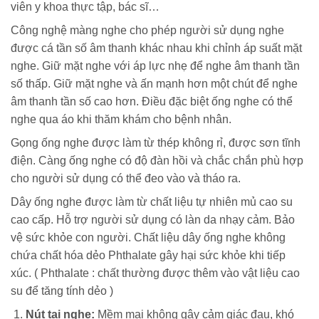
viên y khoa thực tập, bác sĩ…
Công nghệ màng nghe cho phép người sử dụng nghe
được cá tần số âm thanh khác nhau khi chỉnh áp suất mặt
nghe. Giữ mặt nghe với áp lực nhẹ để nghe âm thanh tần
số thấp. Giữ mặt nghe và ấn mạnh hơn một chút để nghe
âm thanh tần số cao hơn. Điều đặc biệt ống nghe có thể
nghe qua áo khi thăm khám cho bệnh nhân.
Gọng ống nghe được làm từ thép không rỉ, được sơn tĩnh
điện. Càng ống nghe có độ đàn hồi và chắc chắn phù hợp
cho người sử dụng có thể đeo vào và tháo ra.
Dây ống nghe được làm từ chất liệu tự nhiên mủ cao su
cao cấp. Hỗ trợ người sử dụng có làn da nhạy cảm. Bảo
vệ sức khỏe con người. Chất liệu dây ống nghe không
chứa chất hóa dẻo Phthalate gây hại sức khỏe khi tiếp
xúc. ( Phthalate : chất thường được thêm vào vật liệu cao
su để tăng tính dẻo )
Nút tai nghe:
Mềm mại không gây cảm giác đau, khó