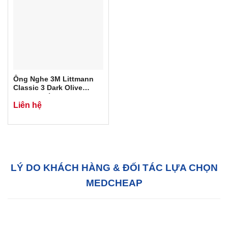
Ống Nghe 3M Littmann
Classic 3 Dark Olive
Green. Chính Hãng 3M
Liên hệ
USA
LÝ DO KHÁCH HÀNG & ĐỐI TÁC LỰA CHỌN
MEDCHEAP