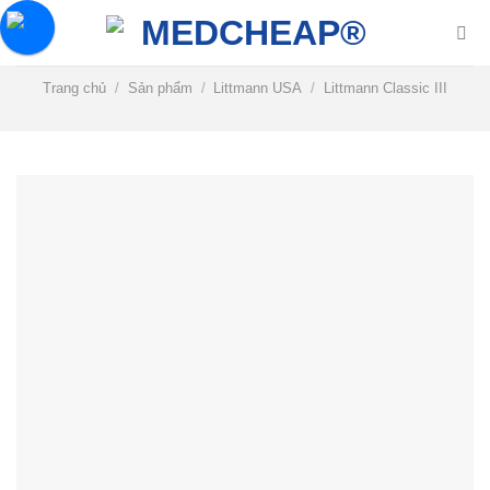
Chuyển
đến
nội
Trang chủ
/
Sản phẩm
/
Littmann USA
/
Littmann Classic III
dung