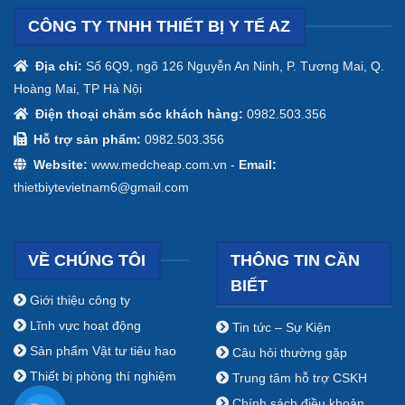
CÔNG TY TNHH THIẾT BỊ Y TẾ AZ
Địa chỉ:
Số 6Q9, ngõ 126 Nguyễn An Ninh, P. Tương Mai, Q.
Hoàng Mai, TP Hà Nội
Điện thoại chăm sóc khách hàng:
0982.503.356
Hỗ trợ sản phẩm:
0982.503.356
Website:
www.medcheap.com.vn -
Email:
thietbiytevietnam6@gmail.com
VỀ CHÚNG TÔI
THÔNG TIN CẦN
BIẾT
Giới thiệu công ty
Lĩnh vực hoạt động
Tin tức – Sự Kiện
Sản phẩm Vật tư tiêu hao
Câu hỏi thường gặp
Thiết bị phòng thí nghiệm
Trung tâm hỗ trợ CSKH
Chính sách điều khoản