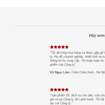
Hãy xem 
 công ty đã
"Tôi đã từng mua hàng và được gặp gỡ t
 với yêu cầu
ty. Họ rất chuyên nghiệp, nhiệt tình và
h vụ tại đây.
thông tin họ cung cấp. Tôi hoàn toàn ti
phẩm của Công ty"
Vũ Ngọc Lâm
/
Viện Chăn Nuôi - Hà Nộ
hiệt tình
ệp của đội
"Sản phẩm tốt, dịch vụ chu đáo, vận ch
ông ty. "
giá cả tại Công ty rất cạnh tranh. Tôi rấ
tác với Công ty."