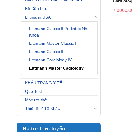
Băng Hỗ Trợ Thể Thao Futuro
Cardiolog
2161
Bộ Dẫn Lưu
7.000.00
Littmann USA
Littmann Classic II Pediatric Nhi
Khoa
Littmann Master Classic II
Littmann Classic III
Littmann Cardiology IV
Littmann Master Cadiology
KHẨU TRANG Y TẾ
Que Test
Máy trợ thở
Thiết Bị Y Tế Khác
Hỗ trợ trực tuyến