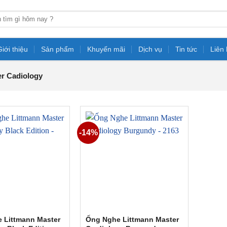
Giới thiệu
Sản phẩm
Khuyến mãi
Dịch vụ
Tin tức
Liên
r Cadiology
-14%
 Littmann Master
Ống Nghe Littmann Master