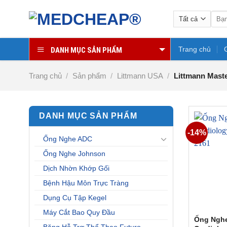
Chuyển
Tìm
đến
kiếm:
nội
dung
Trang chủ
DANH MỤC SẢN PHẨM
Trang chủ
/
Sản phẩm
/
Littmann USA
/
Littmann Maste
DANH MỤC SẢN PHẨM
-14%
Ống Nghe ADC
Ống Nghe Johnson
Dịch Nhờn Khớp Gối
Bệnh Hậu Môn Trực Tràng
Dụng Cụ Tập Kegel
Máy Cắt Bao Quy Đầu
Ống Nghe