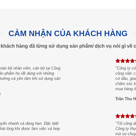
CẢM NHẬN CỦA KHÁCH HÀNG
khách hàng đã từng sử dụng sản phẩm/ dịch vụ nói gì về c
oàn bộ nhân viên, cán bộ tại Công
"Công ty có
 sản phẩm họ rất đúng với những
công việc c
n tưởng và yên tâm khi sử dụng sản
cứ đâu, gia
chăm sóc kh
mua hàng ở
i
Trần Thu H
uyển nhanh và đúng hẹn. Đặc biệt
"Tôi cũng đ
t hài lòng khi được làm việc và hợp
Công ty thự
mà sự chuyê