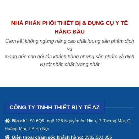
NHÀ PHÂN PHỐI THIẾT BỊ & DỤNG CỤ Y TẾ
HÀNG ĐẦU
Cam kết không ngừng nâng cao chất lượng sản phẩm dịch
vụ
mang đến cho đối tác khách hàng những sản phẩm và dịch
vụ tốt nhất, chất lượng nhất
CÔNG TY TNHH THIẾT BỊ Y TẾ AZ
Địa chỉ:
Số 6Q9, ngõ 126 Nguyễn An Ninh, P. Tương Mai, Q.
Hoàng Mai, TP Hà Nội
Điện thoại chăm sóc khách hàng:
0982.503.356