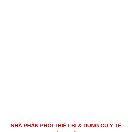
Kinh nghiệm:
Với bề dày nhiều năm kinh
nghiệm trong lĩnh vực thiết bị y tế.. Chúng tôi tự
tin đáp ứng mọi nhu cầu của quý đối tác &
khách hàng.
Uy tín:
Cam kết đem đến những sản phẩm
chính hãng chất lượng tiêu chuẩn ISO với mức
giá TỐT NHẤT trên thị trường Việt Nam
NHÀ PHÂN PHỐI THIẾT BỊ & DỤNG CỤ Y TẾ