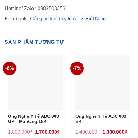
Hottline/ Zalo : 0982503356
Facebook :
Công ty thiêt bị y tế A – Z Việt Nam
SẢN PHẨM TƯƠNG TỰ
-6%
-7%
Ống Nghe Y Tế ADC 603
Ống Nghe Y Tế ADC 603
GP – Mạ Vàng 18K
BK
Original
Current
Original
Curre
1.800.000
₫
1.700.000
₫
1.400.000
₫
1.300.000
₫
price
price
price
price