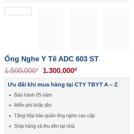
Ống Nghe Y Tế ADC 603 ST
Original
Current
1.500.000
1.300.000
₫
₫
price
price
was:
is:
Ưu đãi khi mua hàng tại CTY TBYT A – Z
1.500.000₫.
1.300.000₫.
Bảo hành 05 năm
Miễn phí khắc tên
Tặng hộp bảo quản ống nghe cao cấp
Ship hàng và thu tiền tại nhà