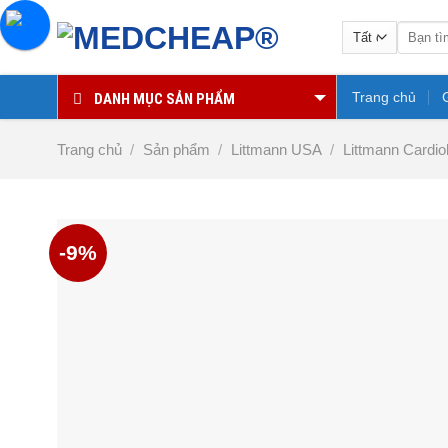
Chuyển
Tìm
đến
kiếm:
nội
dung
Trang chủ
DANH MỤC SẢN PHẨM
Trang chủ
/
Sản phẩm
/
Littmann USA
/
Littmann Cardio
-9%