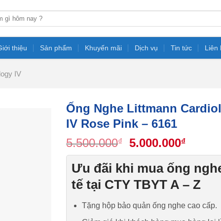
Giới thiệu
Sản phẩm
Khuyến mãi
Dịch vụ
Tin tức
Liên
logy IV
Ống Nghe Littmann Cardio
IV Rose Pink – 6161
Original
Curre
5.500.000
5.000.000
₫
₫
price
price
was:
is:
Ưu đãi khi mua ống ngh
5.500.000₫.
5.000.
tế tại CTY TBYT A – Z
Tặng hộp bảo quản ống nghe cao cấp.