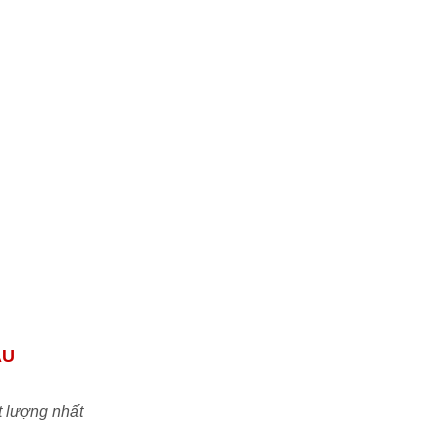
tôi tự tin đáp ứng mọi nhu cầu của quý đối
tác & khách hàng.
Uy tín:
Cam kết đem đến những sản phẩm
chính hãng chất lượng tiêu chuẩn ISO với
mức giá TỐT NHẤT trên thị trường Việt
Nam
ẦU
t lượng nhất