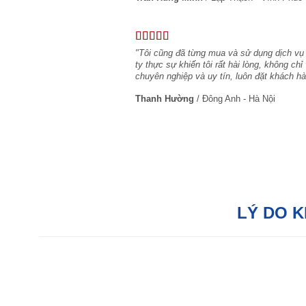
"Tôi cũng đã từng mua và sử dụng dịch vụ
ty thực sự khiến tôi rất hài lòng, không c
chuyên nghiệp và uy tín, luôn đặt khách hà
Thanh Hường
/
Đông Anh - Hà Nội
LÝ DO 
Hỗ trợ tận tâm:
Với đội ngũ tư vấn bán
hàng chuyên nghiệp, chúng tôi sẵn sàng hỗ