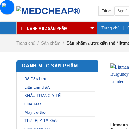
Chuyển
Tìm
đến
kiếm:
nội
dung
Trang chủ
DANH MỤC SẢN PHẨM
Trang chủ
/
Sản phẩm
/
Sản phẩm được gắn thẻ “littma
DANH MỤC SẢN PHẨM
Bộ Dẫn Lưu
Littmann USA
KHẨU TRANG Y TẾ
Que Test
Máy trợ thở
Thiết Bị Y Tế Khác
Littmann 