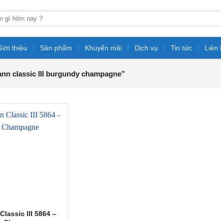
Giới thiệu
Sản phẩm
Khuyến mãi
Dịch vụ
Tin tức
Liên
nn classic III burgundy champagne”
Classic III 5864 –