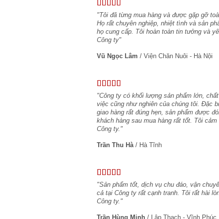
"Tôi đã từng mua hàng và được gặp gỡ toàn
Họ rất chuyên nghiệp, nhiệt tình và sản ph
họ cung cấp. Tôi hoàn toàn tin tưởng và 
Công ty"
Vũ Ngọc Lâm
/
Viện Chăn Nuôi - Hà Nội
"Công ty có khối lượng sản phẩm lớn, chất
việc cũng như nghiên của chúng tôi. Đặc b
giao hàng rất đúng hẹn, sản phẩm được đó
khách hàng sau mua hàng rất tốt. Tôi cảm 
Công ty."
Trần Thu Hà
/
Hà Tĩnh
"Sản phẩm tốt, dịch vụ chu đáo, vận chuyể
cả tại Công ty rất cạnh tranh. Tôi rất hài 
Công ty."
Trần Hùng Minh
/
Lập Thạch - Vĩnh Phúc