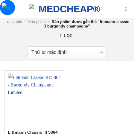
Chuyển
đến
nội
Trang chủ
/
Sản phẩm
/
Sản phẩm được gắn thẻ “littmann classic
dung
3 burgundy champagne”
LỌC
Littmann Classic III 5864