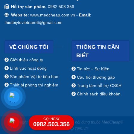
Hỗ trợ sản phẩm:
0982.503.356
Website:
www.medcheap.com.vn -
Email:
thietbiytevietnam6@gmail.com
VỀ CHÚNG TÔI
THÔNG TIN CẦN
BIẾT
Giới thiệu công ty
Lĩnh vực hoạt động
Tin tức – Sự Kiện
Sản phẩm Vật tư tiêu hao
Câu hỏi thường gặp
Thiết bị phòng thí nghiệm
Trung tâm hỗ trợ CSKH
Chính sách điều khoản
GỌI NGAY
Copyright ⓒ 2009 - 2019 Bản quyền nội dung thuộc MedCheap®
0982.503.356
www.medcheap.com.vn