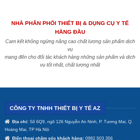
NHÀ PHÂN PHỐI THIẾT BỊ & DỤNG CỤ Y TẾ
HÀNG ĐẦU
Cam kết không ngừng nâng cao chất lượng sản phẩm dịch
vụ
mang đến cho đối tác khách hàng những sản phẩm và dịch
vụ tốt nhất, chất lượng nhất
CÔNG TY TNHH THIẾT BỊ Y TẾ AZ
Địa chỉ:
Số 6Q9, ngõ 126 Nguyễn An Ninh, P. Tương Mai, Q.
Hoàng Mai, TP Hà Nội
Điện thoại chăm sóc khách hàng:
0982.503.356