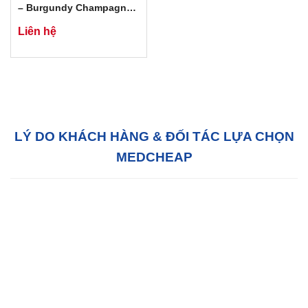
– Burgundy Champagne
Limited
Liên hệ
LÝ DO KHÁCH HÀNG & ĐỐI TÁC LỰA CHỌN
MEDCHEAP
Hỗ trợ tận tâm:
Với đội ngũ tư vấn bán hàng
chuyên nghiệp, chúng tôi sẵn sàng hỗ trợ Quý
khách hàng 24/7 tại văn phòng của chúng tôi
hoặc tại văn phòng của quý khách.
Chất lượng:
MedCheap luôn luôn cố gắng để