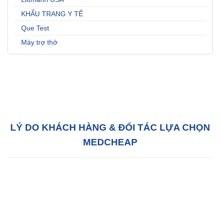
KHẨU TRANG Y TẾ
Que Test
Máy trợ thở
LÝ DO KHÁCH HÀNG & ĐỐI TÁC LỰA CHỌN
MEDCHEAP
Hỗ trợ tận tâm:
Với đội ngũ tư vấn bán hàng
chuyên nghiệp, chúng tôi sẵn sàng hỗ trợ Quý
khách hàng 24/7 tại văn phòng của chúng tôi