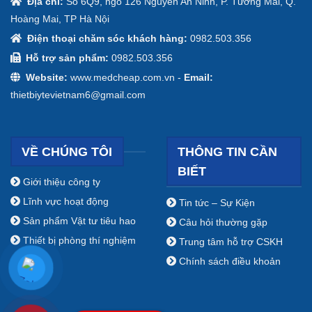
Địa chỉ:
Số 6Q9, ngõ 126 Nguyễn An Ninh, P. Tương Mai, Q.
Hoàng Mai, TP Hà Nội
Điện thoại chăm sóc khách hàng:
0982.503.356
Hỗ trợ sản phẩm:
0982.503.356
Website:
www.medcheap.com.vn -
Email:
thietbiytevietnam6@gmail.com
VỀ CHÚNG TÔI
THÔNG TIN CẦN
BIẾT
Giới thiệu công ty
Lĩnh vực hoạt động
Tin tức – Sự Kiện
Sản phẩm Vật tư tiêu hao
Câu hỏi thường gặp
Thiết bị phòng thí nghiệm
Trung tâm hỗ trợ CSKH
Chính sách điều khoản