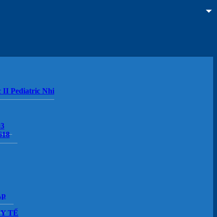
 II Pediatric Nhi
03
618
Áp
Y TẾ