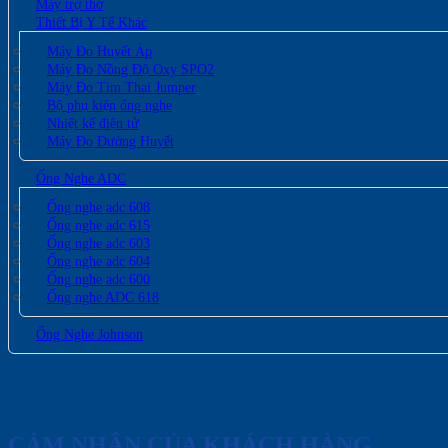
Máy trợ thở
Thiết Bị Y Tế Khác
Máy Đo Huyết Áp
Máy Đo Nồng Độ Oxy SPO2
Máy Đo Tim Thai Jumper
Bộ phụ kiện ống nghe
Nhiệt kế điện tử
Máy Đo Đường Huyết
Ống Nghe ADC
Ống nghe adc 608
Ống nghe adc 615
Ống nghe adc 603
Ống nghe adc 604
Ống nghe adc 600
Ống nghe ADC 618
Ống Nghe Johnson
CẢM NHẬN CỦA KHÁCH HÀNG