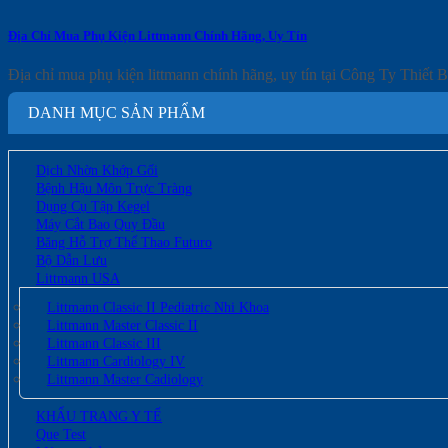
Địa Chỉ Mua Phụ Kiện Littmann Chính Hãng, Uy Tín
Địa chỉ mua phụ kiện littmann chính hãng, uy tín tại Công Ty Thiết B
DANH MỤC SẢN PHẨM
Dịch Nhờn Khớp Gối
Bệnh Hậu Môn Trực Tràng
Dụng Cụ Tập Kegel
Máy Cắt Bao Quy Đầu
Băng Hỗ Trợ Thể Thao Futuro
Bộ Dẫn Lưu
Littmann USA
Littmann Classic II Pediatric Nhi Khoa
Littmann Master Classic II
Littmann Classic III
Littmann Cardiology IV
Littmann Master Cadiology
KHẨU TRANG Y TẾ
Que Test