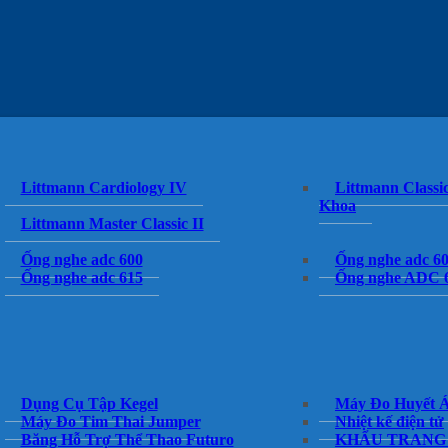
Littmann Cardiology IV
Littmann Classic
Khoa
Littmann Master Classic II
Ống nghe adc 600
Ống nghe adc 6
Ống nghe adc 615
Ống nghe ADC 
Dụng Cụ Tập Kegel
Máy Đo Huyết 
Máy Đo Tim Thai Jumper
Nhiệt kế điện tử
Băng Hỗ Trợ Thể Thao Futuro
KHẨU TRANG 