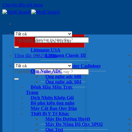
Chuyển đến nội dung
Tìm kiếm:
DANH MỤC SẢN PHẨM
Littmann USA
Littmann Classic III
Tổng đài: 0982503356
Littmann Master Cadiology
Ống Nghe ADC
Tìm kiếm:
Ống nghe adc 608
Ống nghe adc 604
Bệnh Hậu Môn Trực
Tràng
Dịch Nhờn Khớp Gối
Bộ phụ kiện ống nghe
Máy Cắt Bao Quy Đầu
Thiết Bị Y Tế Khác
Máy Đo Đường Huyết
Máy Đo Nồng Độ Oxy SPO2
Que Test