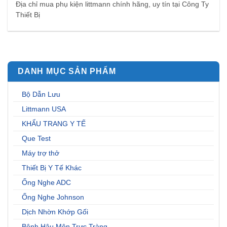
Địa chỉ mua phụ kiện littmann chính hãng, uy tín tại Công Ty
Thiết Bị
DANH MỤC SẢN PHẨM
Bộ Dẫn Lưu
Littmann USA
KHẨU TRANG Y TẾ
Que Test
Máy trợ thở
Thiết Bị Y Tế Khác
Ống Nghe ADC
Ống Nghe Johnson
Dịch Nhờn Khớp Gối
Bệnh Hậu Môn Trực Tràng