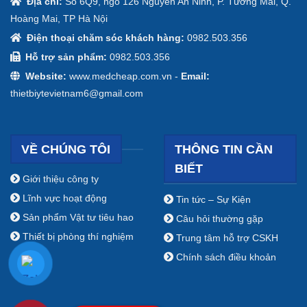
Địa chỉ:
Số 6Q9, ngõ 126 Nguyễn An Ninh, P. Tương Mai, Q.
Hoàng Mai, TP Hà Nội
Điện thoại chăm sóc khách hàng:
0982.503.356
Hỗ trợ sản phẩm:
0982.503.356
Website:
www.medcheap.com.vn -
Email:
thietbiytevietnam6@gmail.com
VỀ CHÚNG TÔI
THÔNG TIN CẦN
BIẾT
Giới thiệu công ty
Lĩnh vực hoạt động
Tin tức – Sự Kiện
Sản phẩm Vật tư tiêu hao
Câu hỏi thường gặp
Thiết bị phòng thí nghiệm
Trung tâm hỗ trợ CSKH
Chính sách điều khoản