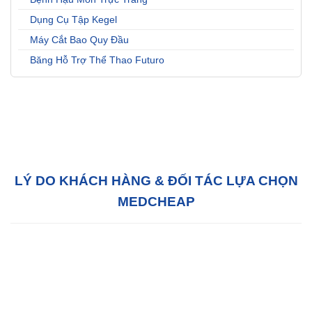
Dụng Cụ Tập Kegel
Máy Cắt Bao Quy Đầu
Băng Hỗ Trợ Thể Thao Futuro
LÝ DO KHÁCH HÀNG & ĐỐI TÁC LỰA CHỌN
MEDCHEAP
Hỗ trợ tận tâm:
Với đội ngũ tư vấn bán hàng
chuyên nghiệp, chúng tôi sẵn sàng hỗ trợ Quý
khách hàng 24/7 tại văn phòng của chúng tôi