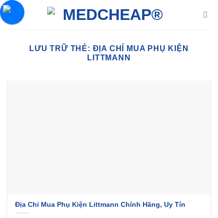
Chuyển
đến
nội
dung
LƯU TRỮ THẺ:
ĐỊA CHỈ MUA PHỤ KIỆN
LITTMANN
Địa Chỉ Mua Phụ Kiện Littmann Chính Hãng, Uy Tín