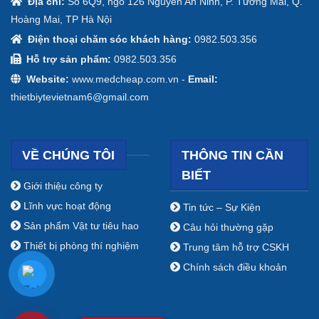
Địa chỉ:
Số 6Q9, ngõ 126 Nguyễn An Ninh, P. Tương Mai, Q.
Hoàng Mai, TP Hà Nội
Điện thoại chăm sóc khách hàng:
0982.503.356
Hỗ trợ sản phẩm:
0982.503.356
Website:
www.medcheap.com.vn -
Email:
thietbiytevietnam6@gmail.com
VỀ CHÚNG TÔI
THÔNG TIN CẦN
BIẾT
Giới thiệu công ty
Lĩnh vực hoạt động
Tin tức – Sự Kiện
Sản phẩm Vật tư tiêu hao
Câu hỏi thường gặp
Thiết bị phòng thí nghiệm
Trung tâm hỗ trợ CSKH
Chính sách điều khoản