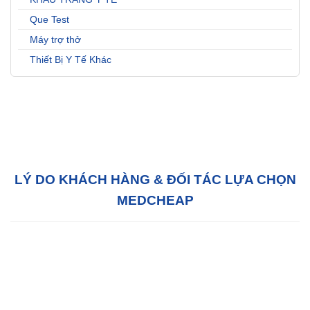
Que Test
Máy trợ thở
Thiết Bị Y Tế Khác
LÝ DO KHÁCH HÀNG & ĐỐI TÁC LỰA CHỌN
MEDCHEAP
Hỗ trợ tận tâm:
Với đội ngũ tư vấn bán hàng
chuyên nghiệp, chúng tôi sẵn sàng hỗ trợ Quý
khách hàng 24/7 tại văn phòng của chúng tôi