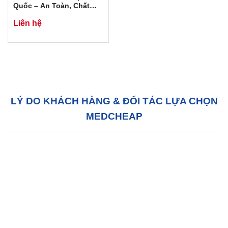
Quốc – An Toàn, Chất
Lượng Top 1
Liên hệ
LÝ DO KHÁCH HÀNG & ĐỐI TÁC LỰA CHỌN
MEDCHEAP
Hỗ trợ tận tâm:
Với đội ngũ tư vấn bán hàng
chuyên nghiệp, chúng tôi sẵn sàng hỗ trợ Quý
khách hàng 24/7 tại văn phòng của chúng tôi
hoặc tại văn phòng của quý khách.
Chất lượng:
MedCheap luôn luôn cố gắng để