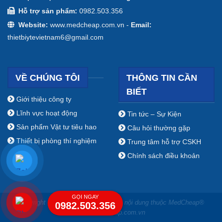
Hỗ trợ sản phẩm:
0982.503.356
Website:
www.medcheap.com.vn -
Email:
thietbiytevietnam6@gmail.com
VỀ CHÚNG TÔI
THÔNG TIN CẦN
BIẾT
Giới thiệu công ty
Lĩnh vực hoạt động
Tin tức – Sự Kiện
Sản phẩm Vật tư tiêu hao
Câu hỏi thường gặp
Thiết bị phòng thí nghiệm
Trung tâm hỗ trợ CSKH
Chính sách điều khoản
GỌI NGAY
Copyright ⓒ 2009 - 2019 Bản quyền nội dung thuộc MedCheap®
0982.503.356
www.medcheap.com.vn