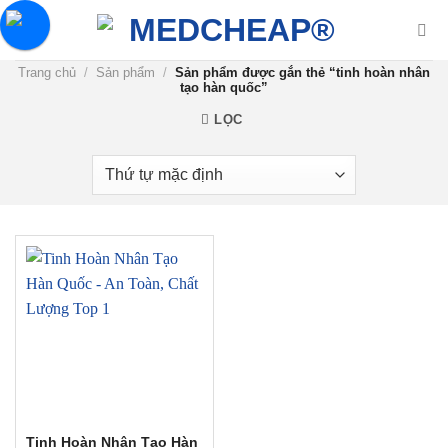
Chuyển
đến
nội
Trang chủ
/
Sản phẩm
/
Sản phẩm được gắn thẻ “tinh hoàn nhân
dung
tạo hàn quốc”
LỌC
Tinh Hoàn Nhân Tạo Hàn