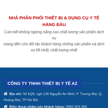
NHÀ PHÂN PHỐI THIẾT BỊ & DỤNG CỤ Y TẾ
HÀNG ĐẦU
Cam kết không ngừng nâng cao chất lượng sản phẩm dịch
vụ
mang đến cho đối tác khách hàng những sản phẩm và dịch
vụ tốt nhất, chất lượng nhất
CÔNG TY TNHH THIẾT BỊ Y TẾ AZ
Địa chỉ:
Số 6Q9, ngõ 126 Nguyễn An Ninh, P. Tương Mai, Q.
Hoàng Mai, TP Hà Nội
Điện thoại chăm sóc khách hàng:
0982.503.356