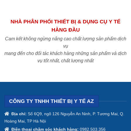
NHÀ PHÂN PHỐI THIẾT BỊ & DỤNG CỤ Y TẾ
HÀNG ĐẦU
Cam kết không ngừng nâng cao chất lượng sản phẩm dịch
vụ
mang đến cho đối tác khách hàng những sản phẩm và dịch
vụ tốt nhất, chất lượng nhất
CÔNG TY TNHH THIẾT BỊ Y TẾ AZ
Địa chỉ:
Số 6Q9, ngõ 126 Nguyễn An Ninh, P. Tương Mai, Q.
Hoàng Mai, TP Hà Nội
Điện thoại chăm sóc khách hàng:
0982.503.356