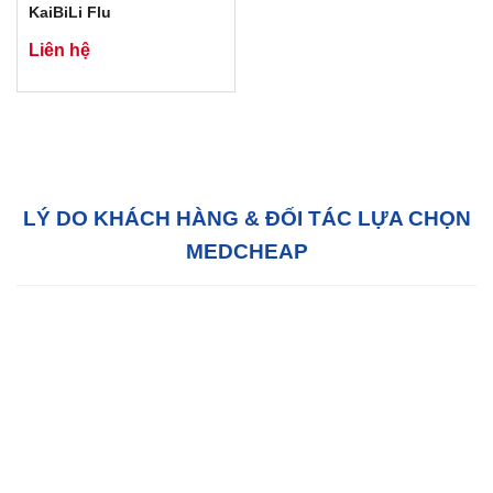
KaiBiLi Flu
Liên hệ
LÝ DO KHÁCH HÀNG & ĐỐI TÁC LỰA CHỌN
MEDCHEAP
Hỗ trợ tận tâm:
Với đội ngũ tư vấn bán hàng
chuyên nghiệp, chúng tôi sẵn sàng hỗ trợ Quý
khách hàng 24/7 tại văn phòng của chúng tôi
hoặc tại văn phòng của quý khách.
Chất lượng:
MedCheap luôn luôn cố gắng để