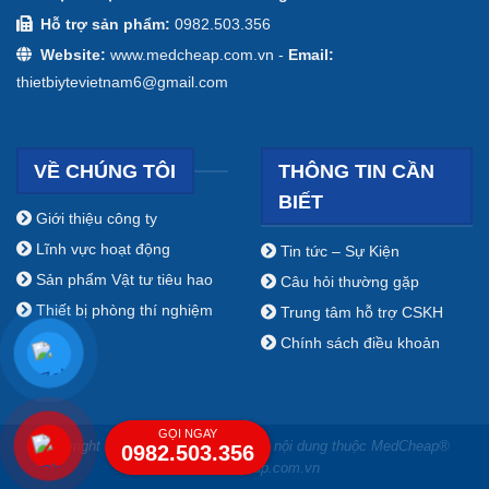
Hỗ trợ sản phẩm:
0982.503.356
Website:
www.medcheap.com.vn -
Email:
thietbiytevietnam6@gmail.com
VỀ CHÚNG TÔI
THÔNG TIN CẦN
BIẾT
Giới thiệu công ty
Lĩnh vực hoạt động
Tin tức – Sự Kiện
Sản phẩm Vật tư tiêu hao
Câu hỏi thường gặp
Thiết bị phòng thí nghiệm
Trung tâm hỗ trợ CSKH
Chính sách điều khoản
GỌI NGAY
Copyright ⓒ 2009 - 2019 Bản quyền nội dung thuộc MedCheap®
0982.503.356
www.medcheap.com.vn