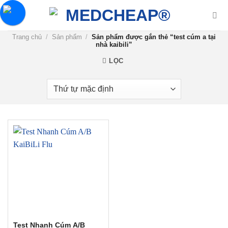
Chuyển
đến
nội
Trang chủ
/
Sản phẩm
/
Sản phẩm được gắn thẻ “test cúm a tại
dung
nhà kaibili”
LỌC
Test Nhanh Cúm A/B