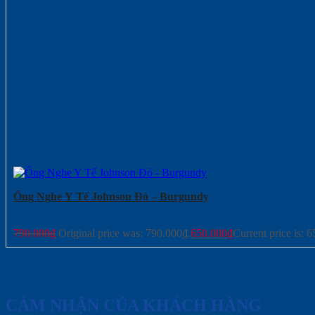
Ống Nghe Y Tế Johnson Đỏ – Burgundy
790.000
₫
Original price was: 790.000₫.
650.000
₫
Current price is: 
CẢM NHẬN CỦA KHÁCH HÀNG