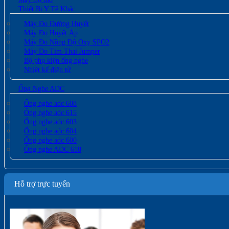
Thiết Bị Y Tế Khác
Máy Đo Đường Huyết
Máy Đo Huyết Áp
Máy Đo Nồng Độ Oxy SPO2
Máy Đo Tim Thai Jumper
Bộ phụ kiện ống nghe
Nhiệt kế điện tử
Ống Nghe ADC
Ống nghe adc 608
Ống nghe adc 615
Ống nghe adc 603
Ống nghe adc 604
Ống nghe adc 600
Ống nghe ADC 618
Hỗ trợ trực tuyến