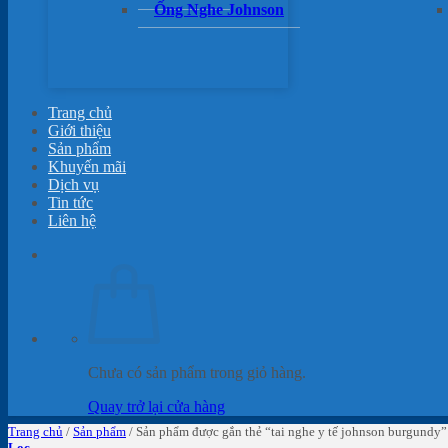
Ống Nghe Johnson
Trang chủ
Giới thiệu
Sản phẩm
Khuyến mãi
Dịch vụ
Tin tức
Liên hệ
Chưa có sản phẩm trong giỏ hàng.
Quay trở lại cửa hàng
Trang chủ
/
Sản phẩm
/
Sản phẩm được gắn thẻ “tai nghe y tế johnson burgundy”
Lọc