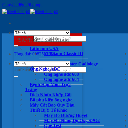
Chuyển đến nội dung
Tìm kiếm:
DANH MỤC SẢN PHẨM
Littmann USA
Littmann Classic III
Tổng đài: 0982503356
Littmann Master Cadiology
Ống Nghe ADC
Tìm kiếm:
Ống nghe adc 608
Ống nghe adc 604
Bệnh Hậu Môn Trực
Tràng
Dịch Nhờn Khớp Gối
Bộ phụ kiện ống nghe
Máy Cắt Bao Quy Đầu
Thiết Bị Y Tế Khác
Máy Đo Đường Huyết
Máy Đo Nồng Độ Oxy SPO2
Que Test