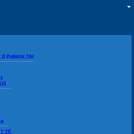
 II Pediatric Nhi
03
618
Áp
Y TẾ