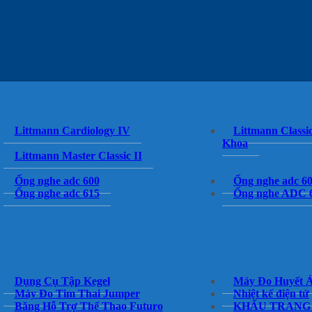
Littmann Cardiology IV
Littmann Classic
Khoa
Littmann Master Classic II
Ống nghe adc 600
Ống nghe adc 6
Ống nghe adc 615
Ống nghe ADC 
Dụng Cụ Tập Kegel
Máy Đo Huyết 
Máy Đo Tim Thai Jumper
Nhiệt kế điện tử
Băng Hỗ Trợ Thể Thao Futuro
KHẨU TRANG 