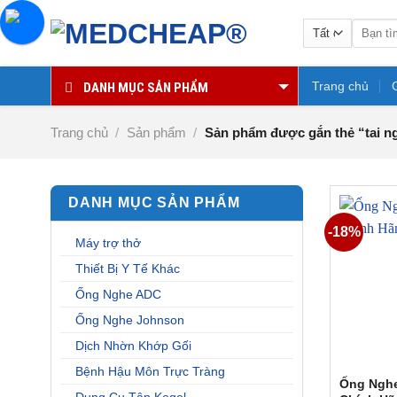
Chuyển
Tìm
đến
kiếm:
nội
dung
Trang chủ
DANH MỤC SẢN PHẨM
Trang chủ
/
Sản phẩm
/
Sản phẩm được gắn thẻ “tai n
DANH MỤC SẢN PHẨM
-18%
Máy trợ thở
Thiết Bị Y Tế Khác
Ống Nghe ADC
Ống Nghe Johnson
Dịch Nhờn Khớp Gối
Bệnh Hậu Môn Trực Tràng
Ống Nghe