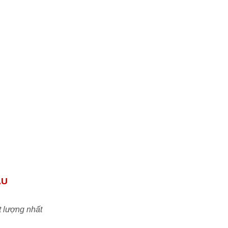
tôi tự tin đáp ứng mọi nhu cầu của quý đối
tác & khách hàng.
Uy tín:
Cam kết đem đến những sản phẩm
chính hãng chất lượng tiêu chuẩn ISO với
mức giá TỐT NHẤT trên thị trường Việt
Nam
ẦU
t lượng nhất