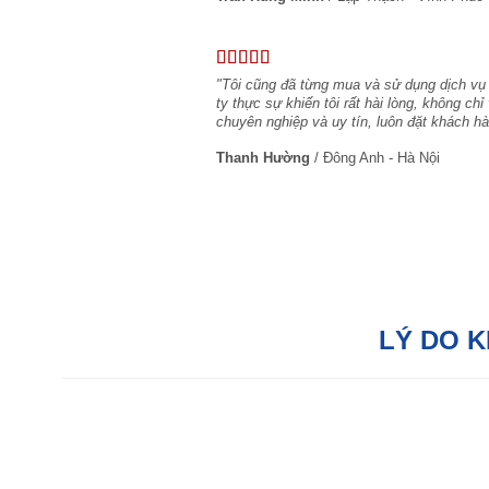
"Tôi cũng đã từng mua và sử dụng dịch vụ
ty thực sự khiến tôi rất hài lòng, không c
chuyên nghiệp và uy tín, luôn đặt khách hà
Thanh Hường
/
Đông Anh - Hà Nội
LÝ DO 
Hỗ trợ tận tâm:
Với đội ngũ tư vấn bán
hàng chuyên nghiệp, chúng tôi sẵn sàng hỗ