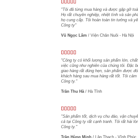
"Tôi đã từng mua hàng và được gặp gỡ toàn
Họ rất chuyên nghiệp, nhiệt tình và sản ph
họ cung cấp. Tôi hoàn toàn tin tưởng và 
Công ty"
Vũ Ngọc Lâm
/
Viện Chăn Nuôi - Hà Nội
"Công ty có khối lượng sản phẩm lớn, chất
việc cũng như nghiên của chúng tôi. Đặc b
giao hàng rất đúng hẹn, sản phẩm được đó
khách hàng sau mua hàng rất tốt. Tôi cảm 
Công ty."
Trần Thu Hà
/
Hà Tĩnh
"Sản phẩm tốt, dịch vụ chu đáo, vận chuyể
cả tại Công ty rất cạnh tranh. Tôi rất hài 
Công ty."
Trần Hùng Minh
/
Lập Thạch - Vĩnh Phúc