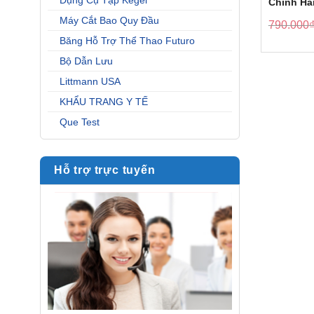
Dụng Cụ Tập Kegel
Chính Hã
Máy Cắt Bao Quy Đầu
790.000
Băng Hỗ Trợ Thể Thao Futuro
Bộ Dẫn Lưu
Littmann USA
KHẨU TRANG Y TẾ
Que Test
Hỗ trợ trực tuyến