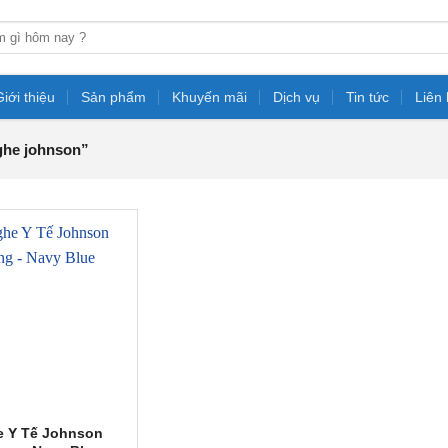
Giới thiệu
Sản phẩm
Khuyến mãi
Dịch vụ
Tin tức
Liên
ghe johnson”
 Y Tế Johnson