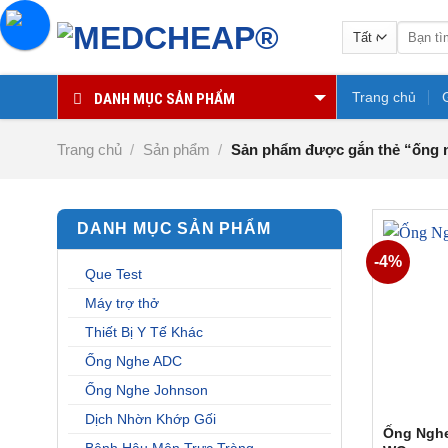
Chuyển
Tìm
đến
kiếm:
nội
dung
Trang chủ
DANH MỤC SẢN PHẨM
Trang chủ
/
Sản phẩm
/
Sản phẩm được gắn thẻ “ống n
DANH MỤC SẢN PHẨM
-4%
Que Test
Máy trợ thở
Thiết Bị Y Tế Khác
Ống Nghe ADC
Ống Nghe Johnson
Dịch Nhờn Khớp Gối
Ống Nghe