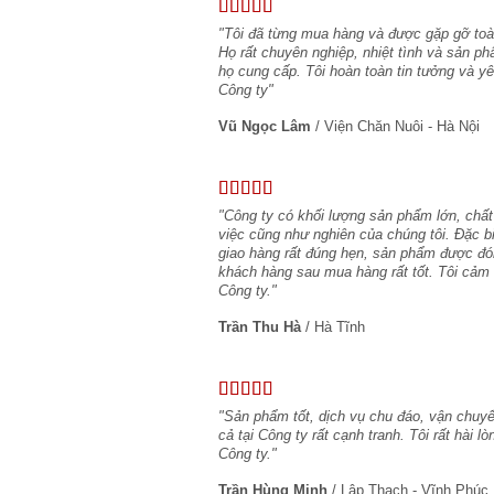
"Tôi đã từng mua hàng và được gặp gỡ toàn
Họ rất chuyên nghiệp, nhiệt tình và sản ph
họ cung cấp. Tôi hoàn toàn tin tưởng và 
Công ty"
Vũ Ngọc Lâm
/
Viện Chăn Nuôi - Hà Nội
"Công ty có khối lượng sản phẩm lớn, chất
việc cũng như nghiên của chúng tôi. Đặc b
giao hàng rất đúng hẹn, sản phẩm được đó
khách hàng sau mua hàng rất tốt. Tôi cảm 
Công ty."
Trần Thu Hà
/
Hà Tĩnh
"Sản phẩm tốt, dịch vụ chu đáo, vận chuyể
cả tại Công ty rất cạnh tranh. Tôi rất hài 
Công ty."
Trần Hùng Minh
/
Lập Thạch - Vĩnh Phúc