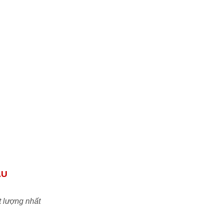
tôi tự tin đáp ứng mọi nhu cầu của quý đối
tác & khách hàng.
Uy tín:
Cam kết đem đến những sản phẩm
chính hãng chất lượng tiêu chuẩn ISO với
mức giá TỐT NHẤT trên thị trường Việt
Nam
ẦU
t lượng nhất