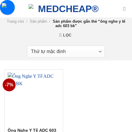
Chuyển
đến
nội
Trang chủ
/
Sản phẩm
/
Sản phẩm được gắn thẻ “ống nghe y tế
dung
adc 603 bk”
LỌC
-7%
Ống Nghe Y Tế ADC 603