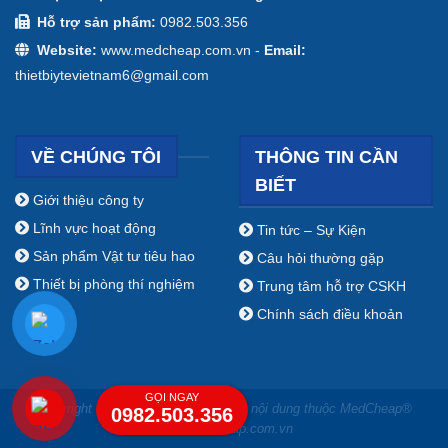
Hỗ trợ sản phẩm:
0982.503.356
Website:
www.medcheap.com.vn -
Email:
thietbiytevietnam6@gmail.com
VỀ CHÚNG TÔI
THÔNG TIN CẦN
BIẾT
Giới thiệu công ty
Lĩnh vực hoạt động
Tin tức – Sự Kiện
Sản phẩm Vật tư tiêu hao
Câu hỏi thường gặp
Thiết bị phòng thí nghiệm
Trung tâm hỗ trợ CSKH
Chính sách điều khoản
GỌI NGAY
Copyright ⓒ 2009 - 2019 Bản quyền nội dung thuộc MedCheap®
0982.503.356
www.medcheap.com.vn