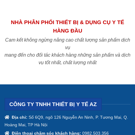
NHÀ PHÂN PHỐI THIẾT BỊ & DỤNG CỤ Y TẾ
HÀNG ĐẦU
Cam kết không ngừng nâng cao chất lượng sản phẩm dịch
vụ
mang đến cho đối tác khách hàng những sản phẩm và dịch
vụ tốt nhất, chất lượng nhất
CÔNG TY TNHH THIẾT BỊ Y TẾ AZ
Địa chỉ:
Số 6Q9, ngõ 126 Nguyễn An Ninh, P. Tương Mai, Q.
Hoàng Mai, TP Hà Nội
Điện thoại chăm sóc khách hàng:
0982.503.356