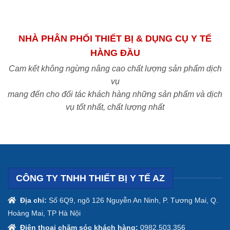
NHÀ PHÂN PHỐI THIẾT BỊ & DỤNG CỤ Y TẾ
HÀNG ĐẦU
Cam kết không ngừng nâng cao chất lượng sản phẩm dịch
vụ
mang đến cho đối tác khách hàng những sản phẩm và dịch
vụ tốt nhất, chất lượng nhất
CÔNG TY TNHH THIẾT BỊ Y TẾ AZ
Địa chỉ:
Số 6Q9, ngõ 126 Nguyễn An Ninh, P. Tương Mai, Q.
Hoàng Mai, TP Hà Nội
Điện thoại chăm sóc khách hàng:
0982.503.356