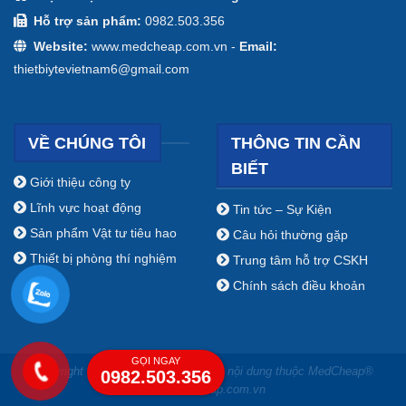
Hỗ trợ sản phẩm:
0982.503.356
Website:
www.medcheap.com.vn -
Email:
thietbiytevietnam6@gmail.com
VỀ CHÚNG TÔI
THÔNG TIN CẦN
BIẾT
Giới thiệu công ty
Lĩnh vực hoạt động
Tin tức – Sự Kiện
Sản phẩm Vật tư tiêu hao
Câu hỏi thường gặp
Thiết bị phòng thí nghiệm
Trung tâm hỗ trợ CSKH
Chính sách điều khoản
GỌI NGAY
Copyright ⓒ 2009 - 2019 Bản quyền nội dung thuộc MedCheap®
0982.503.356
www.medcheap.com.vn