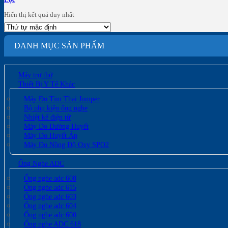
Hiển thị kết quả duy nhất
DANH MỤC SẢN PHẨM
Máy trợ thở
Thiết Bị Y Tế Khác
Máy Đo Tim Thai Jumper
Bộ phụ kiện ống nghe
Nhiệt kế điện tử
Máy Đo Đường Huyết
Máy Đo Huyết Áp
Máy Đo Nồng Độ Oxy SPO2
Ống Nghe ADC
Ống nghe adc 608
Ống nghe adc 615
Ống nghe adc 603
Ống nghe adc 604
Ống nghe adc 600
Ống nghe ADC 618