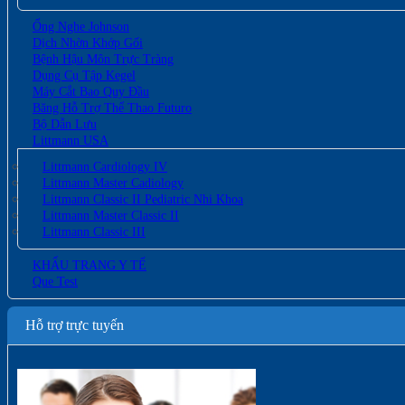
Ống Nghe Johnson
Dịch Nhờn Khớp Gối
Bệnh Hậu Môn Trực Tràng
Dụng Cụ Tập Kegel
Máy Cắt Bao Quy Đầu
Băng Hỗ Trợ Thể Thao Futuro
Bộ Dẫn Lưu
Littmann USA
Littmann Cardiology IV
Littmann Master Cadiology
Littmann Classic II Pediatric Nhi Khoa
Littmann Master Classic II
Littmann Classic III
KHẨU TRANG Y TẾ
Que Test
Hỗ trợ trực tuyến