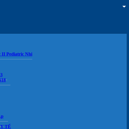
 II Pediatric Nhi
03
618
Áp
Y TẾ