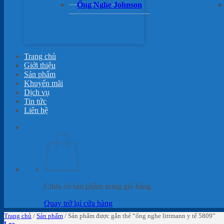
Ống Nghe Johnson
Trang chủ
Giới thiệu
Sản phẩm
Khuyến mãi
Dịch vụ
Tin tức
Liên hệ
Chưa có sản phẩm trong giỏ hàng.
Quay trở lại cửa hàng
Trang chủ
/
Sản phẩm
/
Sản phẩm được gắn thẻ “ống nghe littmann y tế 5809”
Lọc