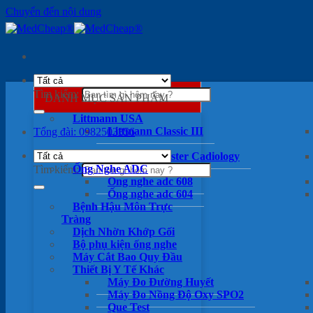
Chuyển đến nội dung
Tìm kiếm:
DANH MỤC SẢN PHẨM
Littmann USA
Littmann Classic III
Tổng đài: 0982503356
Littmann Master Cadiology
Ống Nghe ADC
Tìm kiếm:
Ống nghe adc 608
Ống nghe adc 604
Bệnh Hậu Môn Trực
Tràng
Dịch Nhờn Khớp Gối
Bộ phụ kiện ống nghe
Máy Cắt Bao Quy Đầu
Thiết Bị Y Tế Khác
Máy Đo Đường Huyết
Máy Đo Nồng Độ Oxy SPO2
Que Test