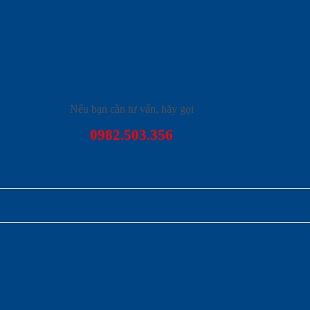
Nếu bạn cần tư vấn, hãy gọi
0982.503.356