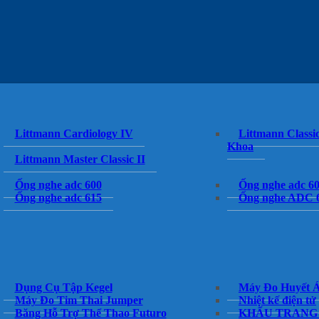
Littmann Cardiology IV
Littmann Classic
Khoa
Littmann Master Classic II
Ống nghe adc 600
Ống nghe adc 6
Ống nghe adc 615
Ống nghe ADC 
Dụng Cụ Tập Kegel
Máy Đo Huyết 
Máy Đo Tim Thai Jumper
Nhiệt kế điện tử
Băng Hỗ Trợ Thể Thao Futuro
KHẨU TRANG 