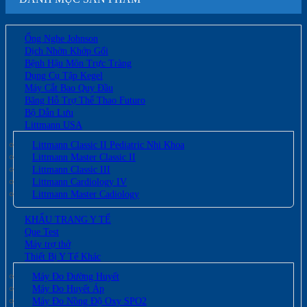
Ống Nghe Johnson
Dịch Nhờn Khớp Gối
Bệnh Hậu Môn Trực Tràng
Dụng Cụ Tập Kegel
Máy Cắt Bao Quy Đầu
Băng Hỗ Trợ Thể Thao Futuro
Bộ Dẫn Lưu
Littmann USA
Littmann Classic II Pediatric Nhi Khoa
Littmann Master Classic II
Littmann Classic III
Littmann Cardiology IV
Littmann Master Cadiology
KHẨU TRANG Y TẾ
Que Test
Máy trợ thở
Thiết Bị Y Tế Khác
Máy Đo Đường Huyết
Máy Đo Huyết Áp
Máy Đo Nồng Độ Oxy SPO2