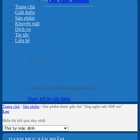
Ống Nghe Johnson
Trang chủ
Giới thiệu
Sản phẩm
Khuyến mãi
Dịch vụ
Tin tức
Liên hệ
Chưa có sản phẩm trong giỏ hàng.
Quay trở lại cửa hàng
Trang chủ
/
Sản phẩm
/
Sản phẩm được gắn thẻ “ống nghe adc 608 wo”
Lọc
Hiển thị kết quả duy nhất
DANH MỤC SẢN PHẨM