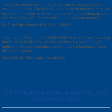
"Trước đây mỗi lần thiết bị gặp lỗi với công ty chúng tôi luôn là nỗi
ám ảnh kinh hoàng. Cho đến bây giờ thực sự chỉ một lời cảm ơn các
bạn vì làm rất có tâm và tôi hoàn toàn tin tưởng để sử dụng dịch vụ
và không bị tốn nhiều chi phí phát sinh như ở những nơi khác."
Lê Như Mai
/
Nguyễn Đức Cảnh - Thái Bình
"Qua một người bạn tôi đã biết đến MedCheap, dưới sự tư vấn nhiệt
tình các kĩ thuật viên dày dặn kinh nghiệm cũng như sự chuyên
nghiệp của đội ngũ công nhân, tôi hoàn toàn hài lòng khi sử dụng
dịch vụ của công ty. "
Mr.Lê Minh
/
Nha Trang - Khánh Hòa
LÝ DO KHÁCH HÀNG & ĐỐI TÁC LỰA
CHỌN MEDCHEAP