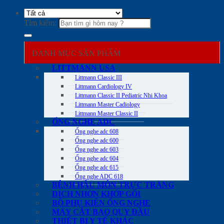
Tìm kiếm:
DANH MỤC SẢN PHẨM
LITTMANN USA
Littmann Classic III
Littmann Cardiology IV
Littmann Classic II Pediatric Nhi Khoa
Littmann Master Cadiology
Littmann Master Classic II
ỐNG NGHE ADC
Ống nghe adc 608
Ống nghe adc 600
Ống nghe adc 603
Ống nghe adc 604
Ống nghe adc 615
Ống nghe ADC 618
BỆNH HẬU MÔN TRỰC TRÀNG
DỊCH NHỜN KHỚP GỐI
BỘ PHỤ KIỆN ỐNG NGHE
MÁY CẮT BAO QUY ĐẦU
THIẾT BỊ Y TẾ KHÁC