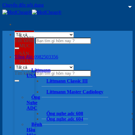
Chuyển đến nội dung
DANH
Tìm kiếm:
MỤC
SẢN
Tổng đài: 0982503356
PHẨM
Littmann
Tìm kiếm:
USA
Littmann Classic III
Littmann Master Cadiology
Ống
Nghe
ADC
Ống nghe adc 608
Ống nghe adc 604
Bệnh
Hậu