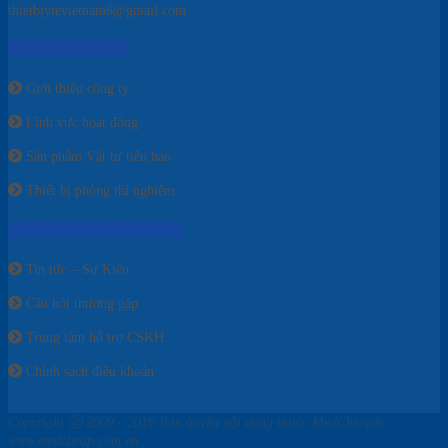
thietbiytevietnam6@gmail.com
VỀ CHÚNG TÔI
Giới thiệu công ty
Lĩnh vực hoạt động
Sản phẩm Vật tư tiêu hao
Thiết bị phòng thí nghiệm
THÔNG TIN CẦN BIẾT
Tin tức – Sự Kiện
Câu hỏi thường gặp
Trung tâm hỗ trợ CSKH
Chính sách điều khoản
Copyright ⓒ 2009 - 2019 Bản quyền nội dung thuộc MedCheap®
www.medcheap.com.vn