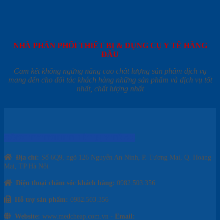
NHÀ PHÂN PHỐI THIẾT BỊ & DỤNG CỤ Y TẾ HÀNG
ĐẦU
Cam kết không ngừng nâng cao chất lượng sản phẩm dịch vụ
mang đến cho đối tác khách hàng những sản phẩm và dịch vụ tốt
nhất, chất lượng nhất
CÔNG TY TNHH THIẾT BỊ Y TẾ AZ
Địa chỉ:
Số 6Q9, ngõ 126 Nguyễn An Ninh, P. Tương Mai, Q. Hoàng
Mai, TP Hà Nội
Điện thoại chăm sóc khách hàng:
0982.503.356
Hỗ trợ sản phẩm:
0982.503.356
Website:
www.medcheap.com.vn -
Email: