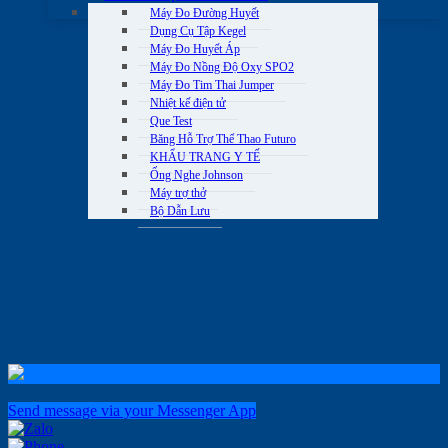
Máy Đo Đường Huyết
Dụng Cụ Tập Kegel
Máy Đo Huyết Áp
Máy Đo Nồng Độ Oxy SPO2
Máy Đo Tim Thai Jumper
Nhiệt kế điện tử
Que Test
Băng Hỗ Trợ Thể Thao Futuro
KHẨU TRANG Y TẾ
Ống Nghe Johnson
Máy trợ thở
Bộ Dẫn Lưu
Send message via your Messenger App