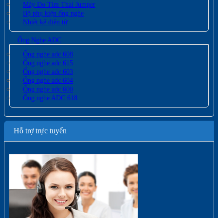
Máy Đo Tim Thai Jumper
Bộ phụ kiện ống nghe
Nhiệt kế điện tử
Ống Nghe ADC
Ống nghe adc 608
Ống nghe adc 615
Ống nghe adc 603
Ống nghe adc 604
Ống nghe adc 600
Ống nghe ADC 618
Hỗ trợ trực tuyến