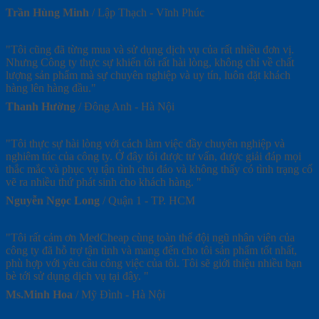
Trần Hùng Minh
/
Lập Thạch - Vĩnh Phúc
"Tôi cũng đã từng mua và sử dụng dịch vụ của rất nhiều đơn vị.
Nhưng Công ty thực sự khiến tôi rất hài lòng, không chỉ về chất
lượng sản phẩm mà sự chuyên nghiệp và uy tín, luôn đặt khách
hàng lên hàng đầu."
Thanh Hường
/
Đông Anh - Hà Nội
"Tôi thực sự hài lòng với cách làm việc đầy chuyên nghiệp và
nghiêm túc của công ty. Ở đây tôi được tư vấn, được giải đáp mọi
thắc mắc và phục vụ tận tình chu đáo và không thấy có tình trạng cố
vẽ ra nhiều thứ phát sinh cho khách hàng. "
Nguyễn Ngọc Long
/
Quận 1 - TP. HCM
"Tôi rất cảm ơn MedCheap cùng toàn thể đội ngũ nhân viên của
công ty đã hỗ trợ tận tình và mang đến cho tôi sản phẩm tốt nhất,
phù hợp với yêu cầu công việc của tôi. Tôi sẽ giới thiệu nhiều bạn
bè tới sử dụng dịch vụ tại đây. "
Ms.Minh Hoa
/
Mỹ Đình - Hà Nội