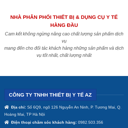
NHÀ PHÂN PHỐI THIẾT BỊ & DỤNG CỤ Y TẾ
HÀNG ĐẦU
Cam kết không ngừng nâng cao chất lượng sản phẩm dịch
vụ
mang đến cho đối tác khách hàng những sản phẩm và dịch
vụ tốt nhất, chất lượng nhất
CÔNG TY TNHH THIẾT BỊ Y TẾ AZ
Địa chỉ:
Số 6Q9, ngõ 126 Nguyễn An Ninh, P. Tương Mai, Q.
Hoàng Mai, TP Hà Nội
Điện thoại chăm sóc khách hàng:
0982.503.356