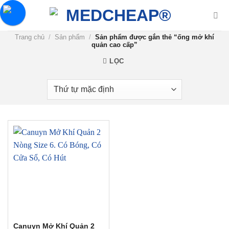
Chuyển
đến
nội
Trang chủ
/
Sản phẩm
/
Sản phẩm được gắn thẻ “ống mở khí
dung
quản cao cấp”
LỌC
Canuyn Mở Khí Quản 2