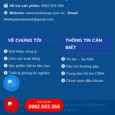
Hỗ trợ sản phẩm:
0982.503.356
Website:
www.medcheap.com.vn -
Email:
thietbiytevietnam6@gmail.com
VỀ CHÚNG TÔI
THÔNG TIN CẦN
BIẾT
Giới thiệu công ty
Lĩnh vực hoạt động
Tin tức – Sự Kiện
Sản phẩm Vật tư tiêu hao
Câu hỏi thường gặp
Thiết bị phòng thí nghiệm
Trung tâm hỗ trợ CSKH
Chính sách điều khoản
GỌI NGAY
Copyright ⓒ 2009 - 2019 Bản quyền nội dung thuộc MedCheap®
0982.503.356
www.medcheap.com.vn