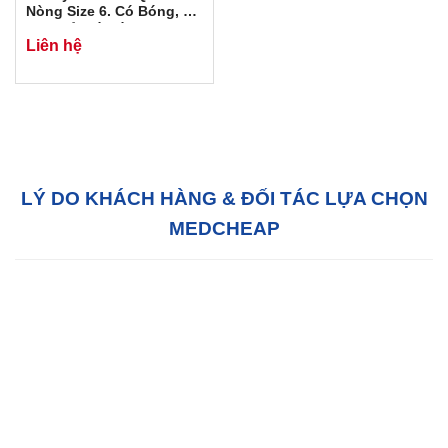
Nòng Size 6. Có Bóng, Có
Cửa Sổ, Có Hút
Liên hệ
LÝ DO KHÁCH HÀNG & ĐỐI TÁC LỰA CHỌN
MEDCHEAP
Hỗ trợ tận tâm:
Với đội ngũ tư vấn bán hàng
chuyên nghiệp, chúng tôi sẵn sàng hỗ trợ Quý
khách hàng 24/7 tại văn phòng của chúng tôi
hoặc tại văn phòng của quý khách.
Chất lượng:
MedCheap luôn luôn cố gắng để