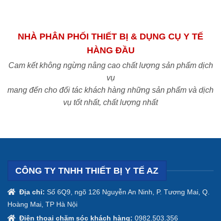
NHÀ PHÂN PHỐI THIẾT BỊ & DỤNG CỤ Y TẾ
HÀNG ĐẦU
Cam kết không ngừng nâng cao chất lượng sản phẩm dịch
vụ
mang đến cho đối tác khách hàng những sản phẩm và dịch
vụ tốt nhất, chất lượng nhất
CÔNG TY TNHH THIẾT BỊ Y TẾ AZ
Địa chỉ:
Số 6Q9, ngõ 126 Nguyễn An Ninh, P. Tương Mai, Q.
Hoàng Mai, TP Hà Nội
Điện thoại chăm sóc khách hàng:
0982.503.356