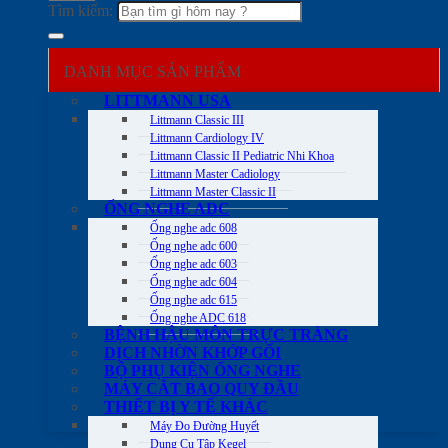
Tìm kiếm:
DANH MỤC SẢN PHẨM
LITTMANN USA
Littmann Classic III
Littmann Cardiology IV
Littmann Classic II Pediatric Nhi Khoa
Littmann Master Cadiology
Littmann Master Classic II
ỐNG NGHE ADC
Ống nghe adc 608
Ống nghe adc 600
Ống nghe adc 603
Ống nghe adc 604
Ống nghe adc 615
Ống nghe ADC 618
BỆNH HẬU MÔN TRỰC TRÀNG
DỊCH NHỜN KHỚP GỐI
BỘ PHỤ KIỆN ỐNG NGHE
MÁY CẮT BAO QUY ĐẦU
THIẾT BỊ Y TẾ KHÁC
Máy Đo Đường Huyết
Dụng Cụ Tập Kegel