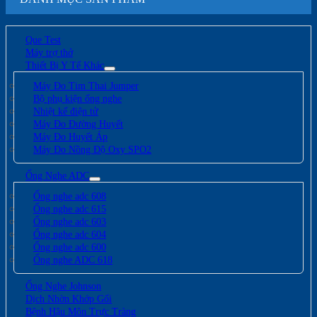
Que Test
Máy trợ thở
Thiết Bị Y Tế Khác
Máy Đo Tim Thai Jumper
Bộ phụ kiện ống nghe
Nhiệt kế điện tử
Máy Đo Đường Huyết
Máy Đo Huyết Áp
Máy Đo Nồng Độ Oxy SPO2
Ống Nghe ADC
Ống nghe adc 608
Ống nghe adc 615
Ống nghe adc 603
Ống nghe adc 604
Ống nghe adc 600
Ống nghe ADC 618
Ống Nghe Johnson
Dịch Nhờn Khớp Gối
Bệnh Hậu Môn Trực Tràng