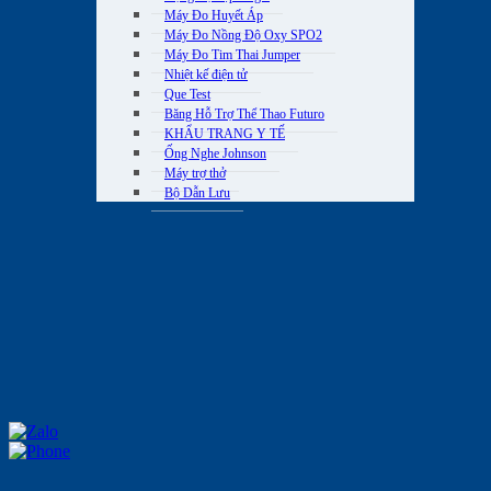
Máy Đo Huyết Áp
Máy Đo Nồng Độ Oxy SPO2
Máy Đo Tim Thai Jumper
Nhiệt kế điện tử
Que Test
Băng Hỗ Trợ Thể Thao Futuro
KHẨU TRANG Y TẾ
Ống Nghe Johnson
Máy trợ thở
Bộ Dẫn Lưu