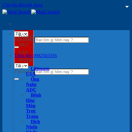
Chuyển đến nội dung
DANH
Tìm kiếm:
MỤC
SẢN
Tổng đài: 0982503356
PHẨM
Littmann
Tìm kiếm:
USA
Ống
Nghe
ADC
Bệnh
Hậu
Môn
Trực
Tràng
Dịch
Nhờn