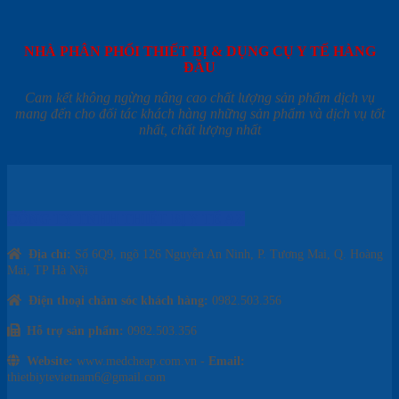
T
NHÀ PHÂN PHỐI THIẾT BỊ & DỤNG CỤ Y TẾ HÀNG
ĐẦU
Cam kết không ngừng nâng cao chất lượng sản phẩm dịch vụ
mang đến cho đối tác khách hàng những sản phẩm và dịch vụ tốt
nhất, chất lượng nhất
CÔNG TY TNHH THIẾT BỊ Y TẾ AZ
Địa chỉ:
Số 6Q9, ngõ 126 Nguyễn An Ninh, P. Tương Mai, Q. Hoàng
Mai, TP Hà Nội
Điện thoại chăm sóc khách hàng:
0982.503.356
Hỗ trợ sản phẩm:
0982.503.356
Website:
www.medcheap.com.vn -
Email:
thietbiytevietnam6@gmail.com