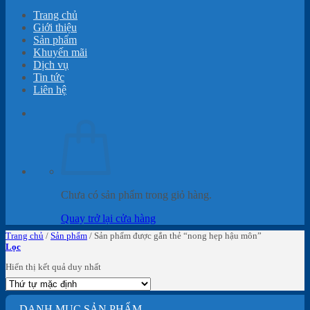
Trang chủ
Giới thiệu
Sản phẩm
Khuyến mãi
Dịch vụ
Tin tức
Liên hệ
Chưa có sản phẩm trong giỏ hàng.
Quay trở lại cửa hàng
Trang chủ
/
Sản phẩm
/
Sản phẩm được gắn thẻ “nong hẹp hậu môn”
Lọc
Hiển thị kết quả duy nhất
DANH MỤC SẢN PHẨM