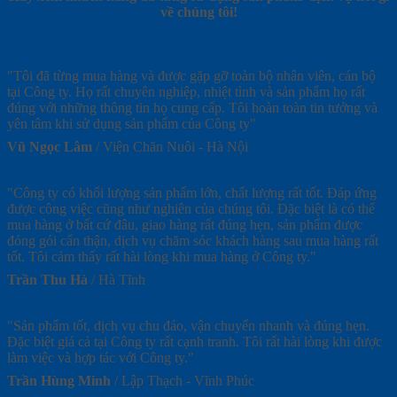
về chúng tôi!
"Tôi đã từng mua hàng và được gặp gỡ toàn bộ nhân viên, cán bộ
"
tại Công ty. Họ rất chuyên nghiệp, nhiệt tình và sản phẩm họ rất
l
đúng với những thông tin họ cung cấp. Tôi hoàn toàn tin tưởng và
v
yên tâm khi sử dụng sản phẩm của Công ty"
n
t
Vũ Ngọc Lâm
/
Viện Chăn Nuôi - Hà Nội
đ
đ
t
"Công ty có khối lượng sản phẩm lớn, chất lượng rất tốt. Đáp ứng
v
được công việc cũng như nghiên của chúng tôi. Đặc biệt là có thể
v
mua hàng ở bất cứ đâu, giao hàng rất đúng hẹn, sản phẩm được
t
đóng gói cẩn thận, dịch vụ chăm sóc khách hàng sau mua hàng rất
n
tốt. Tôi cảm thấy rất hài lòng khi mua hàng ở Công ty."
c
Trần Thu Hà
/
Hà Tĩnh
"Sản phẩm tốt, dịch vụ chu đáo, vận chuyển nhanh và đúng hẹn.
Đặc biệt giá cả tại Công ty rất cạnh tranh. Tôi rất hài lòng khi được
làm việc và hợp tác với Công ty."
"
Trần Hùng Minh
/
Lập Thạch - Vĩnh Phúc