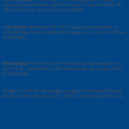
d
chúng tôi sẵn sàng hỗ trợ Quý khách hàng 24/7 tại văn phòng của
k
chúng tôi hoặc tại văn phòng của quý khách.
c
n
k
Chất lượng:
MedCheap luôn luôn cố gắng để trở thành đơn vị
cung cấp hàng đầu phân phối thiết bị dụng cụ y tế và vật tư tiêu hao
tại Việt Nam
-
"
b
Kinh nghiệm:
Với bề dày nhiều năm kinh nghiệm trong lĩnh vực
M
thiết bị y tế.. Chúng tôi tự tin đáp ứng mọi nhu cầu của quý đối tác
t
& khách hàng.
k
d
c
Uy tín:
Cam kết đem đến những sản phẩm chính hãng chất lượng
c
tiêu chuẩn ISO với mức giá TỐT NHẤT trên thị trường Việt Nam
đ
t
l
d
"