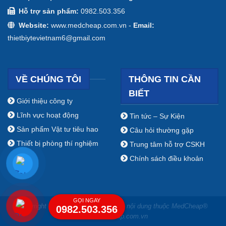
Hỗ trợ sản phẩm:
0982.503.356
Website:
www.medcheap.com.vn -
Email:
thietbiytevietnam6@gmail.com
VỀ CHÚNG TÔI
THÔNG TIN CẦN
BIẾT
Giới thiệu công ty
Lĩnh vực hoạt động
Tin tức – Sự Kiện
Sản phẩm Vật tư tiêu hao
Câu hỏi thường gặp
Thiết bị phòng thí nghiệm
Trung tâm hỗ trợ CSKH
Chính sách điều khoản
GỌI NGAY
Copyright ⓒ 2009 - 2019 Bản quyền nội dung thuộc MedCheap®
0982.503.356
www.medcheap.com.vn