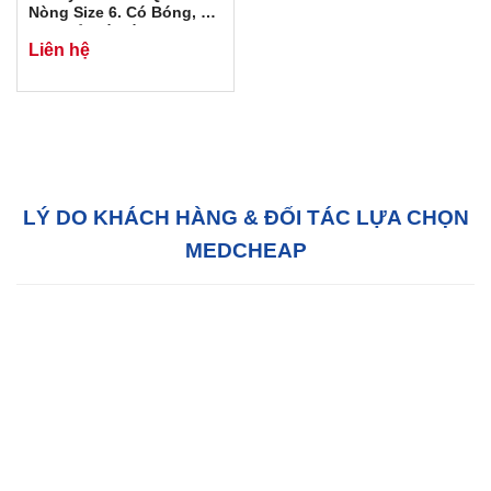
Nòng Size 6. Có Bóng, Có
Cửa Sổ, Có Hút
Liên hệ
LÝ DO KHÁCH HÀNG & ĐỐI TÁC LỰA CHỌN
MEDCHEAP
Hỗ trợ tận tâm:
Với đội ngũ tư vấn bán hàng
chuyên nghiệp, chúng tôi sẵn sàng hỗ trợ Quý
khách hàng 24/7 tại văn phòng của chúng tôi
hoặc tại văn phòng của quý khách.
Chất lượng:
MedCheap luôn luôn cố gắng để