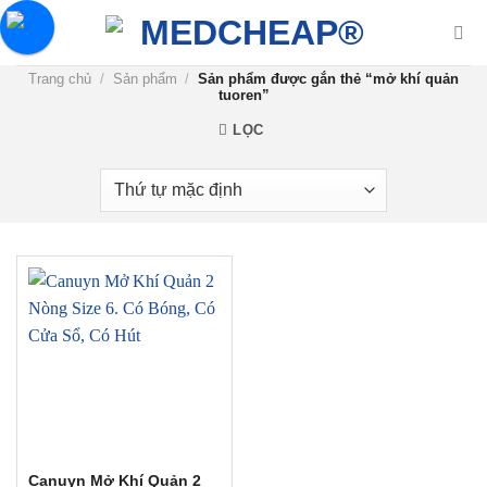
Chuyển
đến
nội
Trang chủ
/
Sản phẩm
/
Sản phẩm được gắn thẻ “mở khí quản
dung
tuoren”
LỌC
Canuyn Mở Khí Quản 2