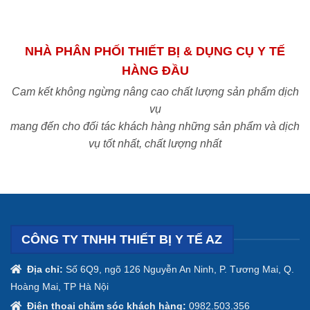
NHÀ PHÂN PHỐI THIẾT BỊ & DỤNG CỤ Y TẾ
HÀNG ĐẦU
Cam kết không ngừng nâng cao chất lượng sản phẩm dịch
vụ
mang đến cho đối tác khách hàng những sản phẩm và dịch
vụ tốt nhất, chất lượng nhất
CÔNG TY TNHH THIẾT BỊ Y TẾ AZ
Địa chỉ:
Số 6Q9, ngõ 126 Nguyễn An Ninh, P. Tương Mai, Q.
Hoàng Mai, TP Hà Nội
Điện thoại chăm sóc khách hàng:
0982.503.356