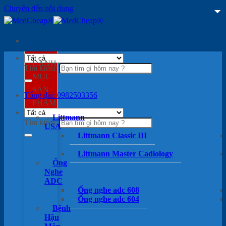
Chuyển đến nội dung
DANH
Tìm kiếm:
MỤC
SẢN
Tổng đài: 0982503356
PHẨM
Littmann
Tìm kiếm:
USA
Littmann Classic III
Littmann Master Cadiology
Ống
Nghe
ADC
Ống nghe adc 608
Ống nghe adc 604
Bệnh
Hậu