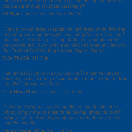
đúng với những thông tin họ cung cấp. Tôi hoàn toàn tin tưởng và
yên tâm khi sử dụng sản phẩm của Công ty"
Vũ Ngọc Lâm
/
Viện Chăn Nuôi - Hà Nội
"Công ty có khối lượng sản phẩm lớn, chất lượng rất tốt. Đáp ứng
được công việc cũng như nghiên của chúng tôi. Đặc biệt là có thể
mua hàng ở bất cứ đâu, giao hàng rất đúng hẹn, sản phẩm được
đóng gói cẩn thận, dịch vụ chăm sóc khách hàng sau mua hàng rất
tốt. Tôi cảm thấy rất hài lòng khi mua hàng ở Công ty."
Trần Thu Hà
/
Hà Tĩnh
"Sản phẩm tốt, dịch vụ chu đáo, vận chuyển nhanh và đúng hẹn.
Đặc biệt giá cả tại Công ty rất cạnh tranh. Tôi rất hài lòng khi được
làm việc và hợp tác với Công ty."
Trần Hùng Minh
/
Lập Thạch - Vĩnh Phúc
"Tôi cũng đã từng mua và sử dụng dịch vụ của rất nhiều đơn vị.
Nhưng Công ty thực sự khiến tôi rất hài lòng, không chỉ về chất
lượng sản phẩm mà sự chuyên nghiệp và uy tín, luôn đặt khách
hàng lên hàng đầu."
Thanh Hường
/
Đông Anh - Hà Nội