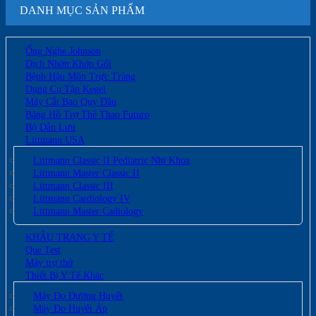
DANH MỤC SẢN PHẨM
Ống Nghe Johnson
Dịch Nhờn Khớp Gối
Bệnh Hậu Môn Trực Tràng
Dụng Cụ Tập Kegel
Máy Cắt Bao Quy Đầu
Băng Hỗ Trợ Thể Thao Futuro
Bộ Dẫn Lưu
Littmann USA
Littmann Classic II Pediatric Nhi Khoa
Littmann Master Classic II
Littmann Classic III
Littmann Cardiology IV
Littmann Master Cadiology
KHẨU TRANG Y TẾ
Que Test
Máy trợ thở
Thiết Bị Y Tế Khác
Máy Đo Đường Huyết
Máy Đo Huyết Áp