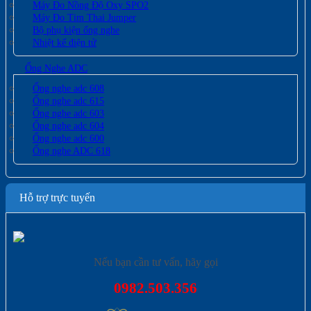
Máy Đo Nồng Độ Oxy SPO2
Máy Đo Tim Thai Jumper
Bộ phụ kiện ống nghe
Nhiệt kế điện tử
Ống Nghe ADC
Ống nghe adc 608
Ống nghe adc 615
Ống nghe adc 603
Ống nghe adc 604
Ống nghe adc 600
Ống nghe ADC 618
Hỗ trợ trực tuyến
Nếu bạn cần tư vấn, hãy gọi
0982.503.356