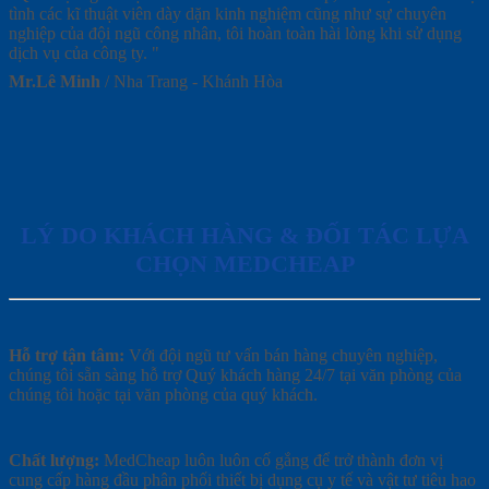
tình các kĩ thuật viên dày dặn kinh nghiệm cũng như sự chuyên
nghiệp của đội ngũ công nhân, tôi hoàn toàn hài lòng khi sử dụng
dịch vụ của công ty. "
Mr.Lê Minh
/
Nha Trang - Khánh Hòa
LÝ DO KHÁCH HÀNG & ĐỐI TÁC LỰA
CHỌN MEDCHEAP
Hỗ trợ tận tâm:
Với đội ngũ tư vấn bán hàng chuyên nghiệp,
chúng tôi sẵn sàng hỗ trợ Quý khách hàng 24/7 tại văn phòng của
chúng tôi hoặc tại văn phòng của quý khách.
Chất lượng:
MedCheap luôn luôn cố gắng để trở thành đơn vị
cung cấp hàng đầu phân phối thiết bị dụng cụ y tế và vật tư tiêu hao