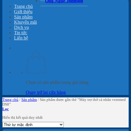
Ống Nghe Johnson
Trang chủ
Giới thiệu
Sản phẩm
Khuyến mãi
Dịch vụ
Tin tức
Liên hệ
Chưa có sản phẩm trong giỏ hàng.
Quay trở lại cửa hàng
Trang chủ
/
Sản phẩm
/
Sản phẩm được gắn thẻ “Máy trợ thở cá nhân ventmed
DS8”
Lọc
Hiển thị kết quả duy nhất