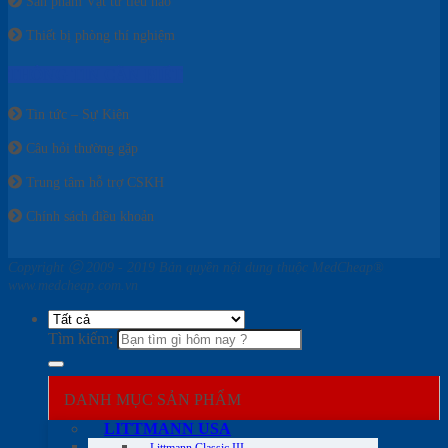
Sản phẩm Vật tư tiêu hao
Thiết bị phòng thí nghiệm
THÔNG TIN CẦN BIẾT
Tin tức – Sự Kiện
Câu hỏi thường gặp
Trung tâm hỗ trợ CSKH
Chính sách điều khoản
Copyright ⓒ 2009 - 2019 Bản quyền nội dung thuộc MedCheap®
www.medcheap.com.vn
Tìm kiếm:
DANH MỤC SẢN PHẨM
LITTMANN USA
Littmann Classic III