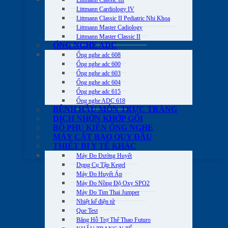
Littmann Cardiology IV
Littmann Classic II Pediatric Nhi Khoa
Littmann Master Cadiology
Littmann Master Classic II
ỐNG NGHE ADC
Ống nghe adc 608
Ống nghe adc 600
Ống nghe adc 603
Ống nghe adc 604
Ống nghe adc 615
Ống nghe ADC 618
BỆNH HẬU MÔN TRỰC TRÀNG
DỊCH NHỜN KHỚP GỐI
BỘ PHỤ KIỆN ỐNG NGHE
MÁY CẮT BAO QUY ĐẦU
THIẾT BỊ Y TẾ KHÁC
Máy Đo Đường Huyết
Dụng Cụ Tập Kegel
Máy Đo Huyết Áp
Máy Đo Nồng Độ Oxy SPO2
Máy Đo Tim Thai Jumper
Nhiệt kế điện tử
Que Test
Băng Hỗ Trợ Thể Thao Futuro