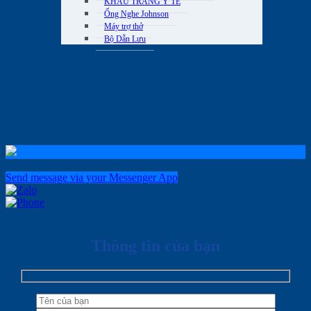
KHẨU TRANG Y TẾ
Ống Nghe Johnson
Máy trợ thở
Bộ Dẫn Lưu
Send message via your Messenger App
Thông tin của bạn