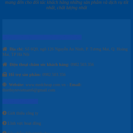
mang đến cho đối tác khách hàng những sản phẩm và dịch vụ tốt
nhất, chất lượng nhất
CÔNG TY TNHH THIẾT BỊ Y TẾ AZ
Địa chỉ:
Số 6Q9, ngõ 126 Nguyễn An Ninh, P. Tương Mai, Q. Hoàng
Mai, TP Hà Nội
Điện thoại chăm sóc khách hàng:
0982.503.356
Hỗ trợ sản phẩm:
0982.503.356
Website:
www.medcheap.com.vn -
Email:
thietbiytevietnam6@gmail.com
VỀ CHÚNG TÔI
Giới thiệu công ty
Lĩnh vực hoạt động