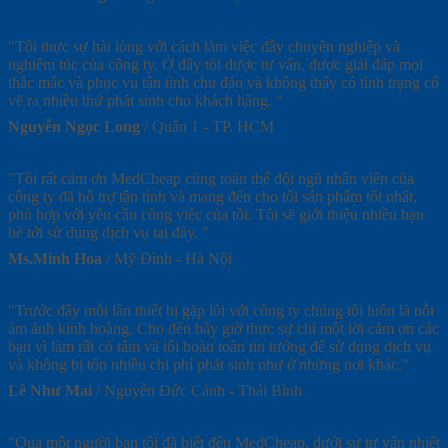
"Tôi thực sự hài lòng với cách làm việc đầy chuyên nghiệp và
nghiêm túc của công ty. Ở đây tôi được tư vấn, được giải đáp mọi
thắc mắc và phục vụ tận tình chu đáo và không thấy có tình trạng cố
vẽ ra nhiều thứ phát sinh cho khách hàng. "
Nguyễn Ngọc Long
/
Quận 1 - TP. HCM
"Tôi rất cảm ơn MedCheap cùng toàn thể đội ngũ nhân viên của
công ty đã hỗ trợ tận tình và mang đến cho tôi sản phẩm tốt nhất,
phù hợp với yêu cầu công việc của tôi. Tôi sẽ giới thiệu nhiều bạn
bè tới sử dụng dịch vụ tại đây. "
Ms.Minh Hoa
/
Mỹ Đình - Hà Nội
"Trước đây mỗi lần thiết bị gặp lỗi với công ty chúng tôi luôn là nỗi
ám ảnh kinh hoàng. Cho đến bây giờ thực sự chỉ một lời cảm ơn các
bạn vì làm rất có tâm và tôi hoàn toàn tin tưởng để sử dụng dịch vụ
và không bị tốn nhiều chi phí phát sinh như ở những nơi khác."
Lê Như Mai
/
Nguyễn Đức Cảnh - Thái Bình
"Qua một người bạn tôi đã biết đến MedCheap, dưới sự tư vấn nhiệt