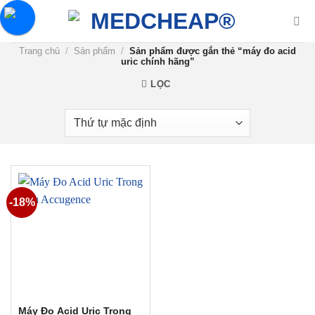
Chuyển
đến
nội
Trang chủ
/
Sản phẩm
/
Sản phẩm được gắn thẻ “máy đo acid
dung
uric chính hãng”
LỌC
-18%
Máy Đo Acid Uric Trong