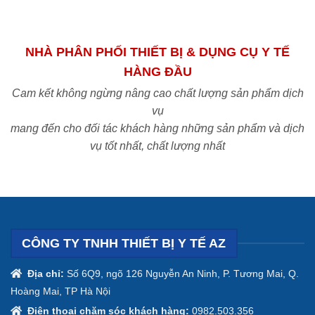
NHÀ PHÂN PHỐI THIẾT BỊ & DỤNG CỤ Y TẾ
HÀNG ĐẦU
Cam kết không ngừng nâng cao chất lượng sản phẩm dịch
vụ
mang đến cho đối tác khách hàng những sản phẩm và dịch
vụ tốt nhất, chất lượng nhất
CÔNG TY TNHH THIẾT BỊ Y TẾ AZ
Địa chỉ:
Số 6Q9, ngõ 126 Nguyễn An Ninh, P. Tương Mai, Q.
Hoàng Mai, TP Hà Nội
Điện thoại chăm sóc khách hàng:
0982.503.356