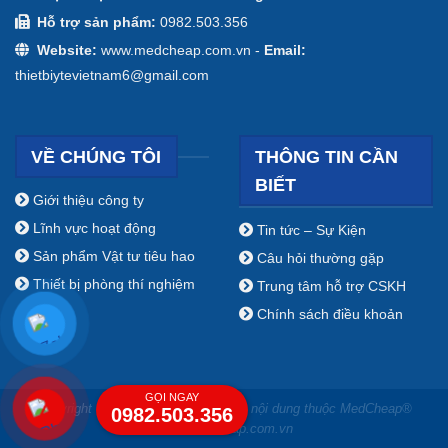
Hỗ trợ sản phẩm:
0982.503.356
Website:
www.medcheap.com.vn -
Email:
thietbiytevietnam6@gmail.com
VỀ CHÚNG TÔI
THÔNG TIN CẦN
BIẾT
Giới thiệu công ty
Lĩnh vực hoạt động
Tin tức – Sự Kiện
Sản phẩm Vật tư tiêu hao
Câu hỏi thường gặp
Thiết bị phòng thí nghiệm
Trung tâm hỗ trợ CSKH
Chính sách điều khoản
GỌI NGAY
Copyright ⓒ 2009 - 2019 Bản quyền nội dung thuộc MedCheap®
0982.503.356
www.medcheap.com.vn