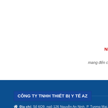
hao tại Việt Nam
N
mang đến ch
CÔNG TY TNHH THIẾT BỊ Y TẾ AZ
Địa chỉ:
Số 6Q9, ngõ 126 Nguyễn An Ninh, P. Tương Mai,