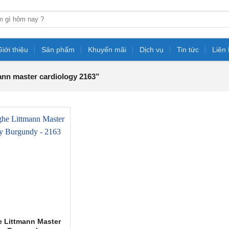
Giới thiệu
Sản phẩm
Khuyến mãi
Dịch vụ
Tin tức
Liên
nn master cardiology 2163”
 Littmann Master