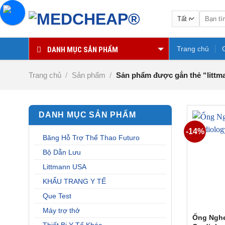
Chuyển
Tìm
đến
kiếm:
nội
dung
Trang chủ
DANH MỤC SẢN PHẨM
Trang chủ
/
Sản phẩm
/
Sản phẩm được gắn thẻ “littma
DANH MỤC SẢN PHẨM
-14%
Băng Hỗ Trợ Thể Thao Futuro
Bộ Dẫn Lưu
Littmann USA
KHẨU TRANG Y TẾ
Que Test
Máy trợ thở
Ống Nghe