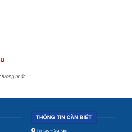
ẦU
t lượng nhất
THÔNG TIN CẦN BIẾT
Tin tức – Sự Kiện