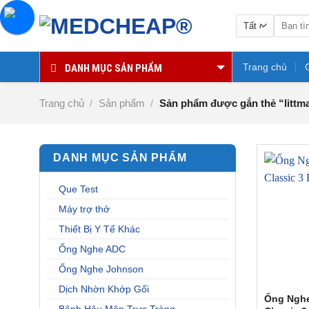
Chuyển
Tìm
đến
kiếm:
nội
dung
Trang chủ
DANH MỤC SẢN PHẨM
Trang chủ
/
Sản phẩm
/
Sản phẩm được gắn thẻ “littman
DANH MỤC SẢN PHẨM
Que Test
Máy trợ thở
Thiết Bị Y Tế Khác
Ống Nghe ADC
Ống Nghe Johnson
Dịch Nhờn Khớp Gối
Ống Nghe