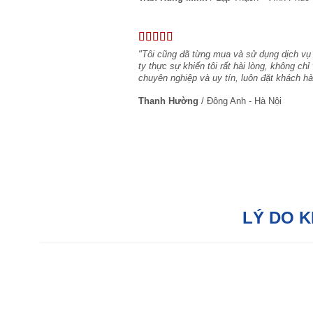
"Tôi cũng đã từng mua và sử dụng dịch vụ
ty thực sự khiến tôi rất hài lòng, không c
chuyên nghiệp và uy tín, luôn đặt khách hà
Thanh Hường
/
Đông Anh - Hà Nội
LÝ DO 
Hỗ trợ tận tâm:
Với đội ngũ tư vấn bán
hàng chuyên nghiệp, chúng tôi sẵn sàng hỗ