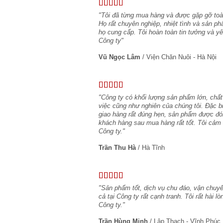
"Tôi đã từng mua hàng và được gặp gỡ toàn
Họ rất chuyên nghiệp, nhiệt tình và sản ph
họ cung cấp. Tôi hoàn toàn tin tưởng và 
Công ty"
Vũ Ngọc Lâm
/
Viện Chăn Nuôi - Hà Nội
"Công ty có khối lượng sản phẩm lớn, chất
việc cũng như nghiên của chúng tôi. Đặc b
giao hàng rất đúng hẹn, sản phẩm được đó
khách hàng sau mua hàng rất tốt. Tôi cảm 
Công ty."
Trần Thu Hà
/
Hà Tĩnh
"Sản phẩm tốt, dịch vụ chu đáo, vận chuyể
cả tại Công ty rất cạnh tranh. Tôi rất hài 
Công ty."
Trần Hùng Minh
/
Lập Thạch - Vĩnh Phúc