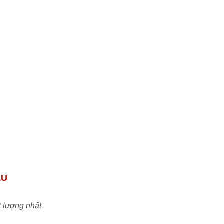
tôi tự tin đáp ứng mọi nhu cầu của quý đối
tác & khách hàng.
Uy tín:
Cam kết đem đến những sản phẩm
chính hãng chất lượng tiêu chuẩn ISO với
mức giá TỐT NHẤT trên thị trường Việt
Nam
ẦU
t lượng nhất