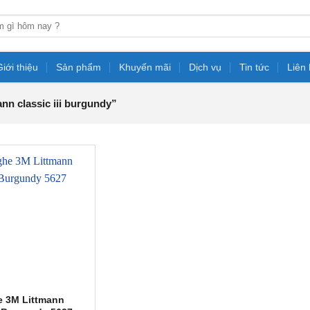
Giới thiệu
Sản phẩm
Khuyến mãi
Dịch vụ
Tin tức
Liên
n classic iii burgundy”
 3M Littmann