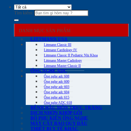
Tìm kiếm:
DANH MỤC SẢN PHẨM
LITTMANN USA
Littmann Classic III
Littmann Cardiology IV
Littmann Classic II Pediatric Nhi Khoa
Littmann Master Cadiology
Littmann Master Classic II
ỐNG NGHE ADC
Ống nghe adc 608
Ống nghe adc 600
Ống nghe adc 603
Ống nghe adc 604
Ống nghe adc 615
Ống nghe ADC 618
BỆNH HẬU MÔN TRỰC TRÀNG
DỊCH NHỜN KHỚP GỐI
BỘ PHỤ KIỆN ỐNG NGHE
MÁY CẮT BAO QUY ĐẦU
THIẾT BỊ Y TẾ KHÁC