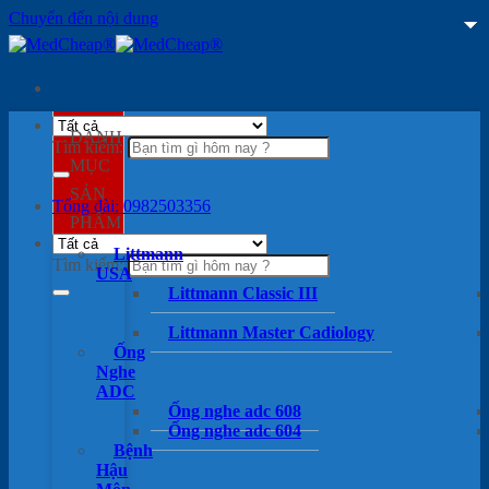
Chuyển đến nội dung
DANH
Tìm kiếm:
MỤC
SẢN
Tổng đài: 0982503356
PHẨM
Littmann
Tìm kiếm:
USA
Littmann Classic III
Littmann Master Cadiology
Ống
Nghe
ADC
Ống nghe adc 608
Ống nghe adc 604
Bệnh
Hậu