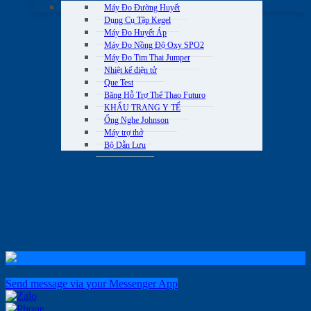
Máy Đo Đường Huyết
Dụng Cụ Tập Kegel
Máy Đo Huyết Áp
Máy Đo Nồng Độ Oxy SPO2
Máy Đo Tim Thai Jumper
Nhiệt kế điện tử
Que Test
Băng Hỗ Trợ Thể Thao Futuro
KHẨU TRANG Y TẾ
Ống Nghe Johnson
Máy trợ thở
Bộ Dẫn Lưu
Send message via your Messenger App