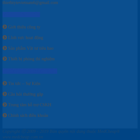
thietbiytevietnam6@gmail.com
VỀ CHÚNG TÔI
Giới thiệu công ty
Lĩnh vực hoạt động
Sản phẩm Vật tư tiêu hao
Thiết bị phòng thí nghiệm
THÔNG TIN CẦN BIẾT
Tin tức – Sự Kiện
Câu hỏi thường gặp
Trung tâm hỗ trợ CSKH
Chính sách điều khoản
Copyright ⓒ 2009 - 2019 Bản quyền nội dung thuộc MedCheap®
www.medcheap.com.vn