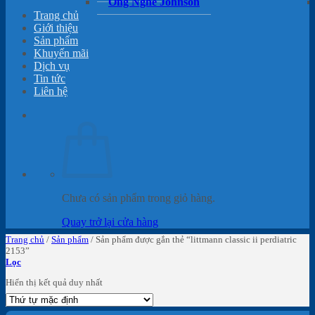
Ống Nghe Johnson
Trang chủ
Giới thiệu
Sản phẩm
Khuyến mãi
Dịch vụ
Tin tức
Liên hệ
Chưa có sản phẩm trong giỏ hàng.
Quay trở lại cửa hàng
Trang chủ
/
Sản phẩm
/
Sản phẩm được gắn thẻ “littmann classic ii perdiatric
2153”
Lọc
Hiển thị kết quả duy nhất