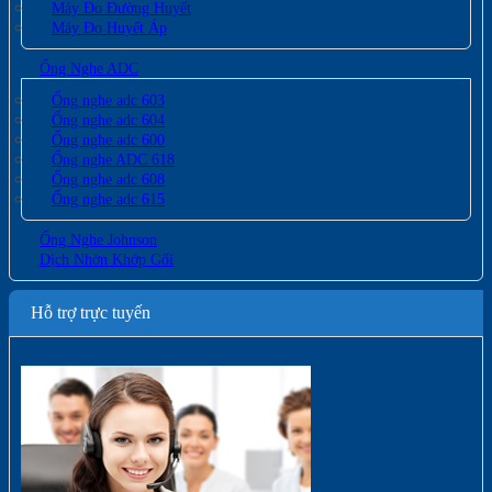
Máy Đo Đường Huyết
Máy Đo Huyết Áp
Ống Nghe ADC
Ống nghe adc 603
Ống nghe adc 604
Ống nghe adc 600
Ống nghe ADC 618
Ống nghe adc 608
Ống nghe adc 615
Ống Nghe Johnson
Dịch Nhờn Khớp Gối
Hỗ trợ trực tuyến