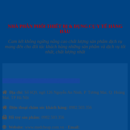
NHÀ PHÂN PHỐI THIẾT BỊ & DỤNG CỤ Y TẾ HÀNG
ĐẦU
Cam kết không ngừng nâng cao chất lượng sản phẩm dịch vụ
mang đến cho đối tác khách hàng những sản phẩm và dịch vụ tốt
nhất, chất lượng nhất
CÔNG TY TNHH THIẾT BỊ Y TẾ AZ
Địa chỉ:
Số 6Q9, ngõ 126 Nguyễn An Ninh, P. Tương Mai, Q. Hoàng
Mai, TP Hà Nội
Điện thoại chăm sóc khách hàng:
0982.503.356
Hỗ trợ sản phẩm:
0982.503.356
Website:
www.medcheap.com.vn -
Email: