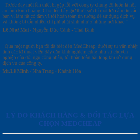
"Trước đây mỗi lần thiết bị gặp lỗi với công ty chúng tôi luôn là nỗi
ám ảnh kinh hoàng. Cho đến bây giờ thực sự chỉ một lời cảm ơn các
bạn vì làm rất có tâm và tôi hoàn toàn tin tưởng để sử dụng dịch vụ
và không bị tốn nhiều chi phí phát sinh như ở những nơi khác."
Lê Như Mai
/
Nguyễn Đức Cảnh - Thái Bình
"Qua một người bạn tôi đã biết đến MedCheap, dưới sự tư vấn nhiệt
tình các kĩ thuật viên dày dặn kinh nghiệm cũng như sự chuyên
nghiệp của đội ngũ công nhân, tôi hoàn toàn hài lòng khi sử dụng
dịch vụ của công ty. "
Mr.Lê Minh
/
Nha Trang - Khánh Hòa
LÝ DO KHÁCH HÀNG & ĐỐI TÁC LỰA
CHỌN MEDCHEAP