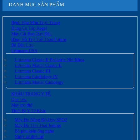
DANH MỤC SẢN PHẨM
Bệnh Hậu Môn Trực Tràng
Dụng Cụ Tập Kegel
Máy Cắt Bao Quy Đầu
Băng Hỗ Trợ Thể Thao Futuro
Bộ Dẫn Lưu
Littmann USA
Littmann Classic II Pediatric Nhi Khoa
Littmann Master Classic II
Littmann Classic III
Littmann Cardiology IV
Littmann Master Cadiology
KHẨU TRANG Y TẾ
Que Test
Máy trợ thở
Thiết Bị Y Tế Khác
Máy Đo Nồng Độ Oxy SPO2
Máy Đo Tim Thai Jumper
Bộ phụ kiện ống nghe
Nhiệt kế điện tử