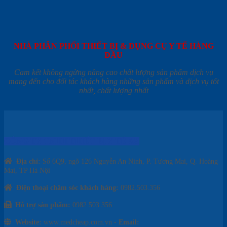
NHÀ PHÂN PHỐI THIẾT BỊ & DỤNG CỤ Y TẾ HÀNG
ĐẦU
Cam kết không ngừng nâng cao chất lượng sản phẩm dịch vụ
mang đến cho đối tác khách hàng những sản phẩm và dịch vụ tốt
nhất, chất lượng nhất
CÔNG TY TNHH THIẾT BỊ Y TẾ AZ
Địa chỉ:
Số 6Q9, ngõ 126 Nguyễn An Ninh, P. Tương Mai, Q. Hoàng
Mai, TP Hà Nội
Điện thoại chăm sóc khách hàng:
0982.503.356
Hỗ trợ sản phẩm:
0982.503.356
Website:
www.medcheap.com.vn -
Email: