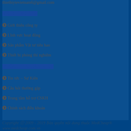
thietbiytevietnam6@gmail.com
VỀ CHÚNG TÔI
Giới thiệu công ty
Lĩnh vực hoạt động
Sản phẩm Vật tư tiêu hao
Thiết bị phòng thí nghiệm
THÔNG TIN CẦN BIẾT
Tin tức – Sự Kiện
Câu hỏi thường gặp
Trung tâm hỗ trợ CSKH
Chính sách điều khoản
Copyright ⓒ 2009 - 2019 Bản quyền nội dung thuộc MedCheap®
www.medcheap.com.vn