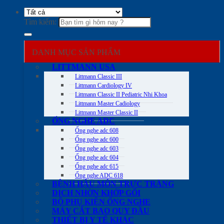
Tìm kiếm:
DANH MỤC SẢN PHẨM
LITTMANN USA
Littmann Classic III
Littmann Cardiology IV
Littmann Classic II Pediatric Nhi Khoa
Littmann Master Cadiology
Littmann Master Classic II
ỐNG NGHE ADC
Ống nghe adc 608
Ống nghe adc 600
Ống nghe adc 603
Ống nghe adc 604
Ống nghe adc 615
Ống nghe ADC 618
BỆNH HẬU MÔN TRỰC TRÀNG
DỊCH NHỜN KHỚP GỐI
BỘ PHỤ KIỆN ỐNG NGHE
MÁY CẮT BAO QUY ĐẦU
THIẾT BỊ Y TẾ KHÁC