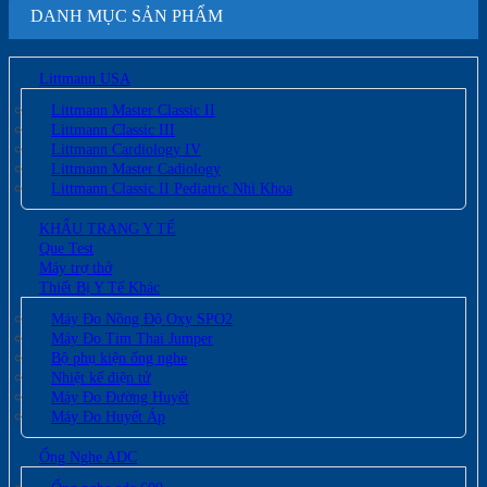
DANH MỤC SẢN PHẨM
Littmann USA
Littmann Master Classic II
Littmann Classic III
Littmann Cardiology IV
Littmann Master Cadiology
Littmann Classic II Pediatric Nhi Khoa
KHẨU TRANG Y TẾ
Que Test
Máy trợ thở
Thiết Bị Y Tế Khác
Máy Đo Nồng Độ Oxy SPO2
Máy Đo Tim Thai Jumper
Bộ phụ kiện ống nghe
Nhiệt kế điện tử
Máy Đo Đường Huyết
Máy Đo Huyết Áp
Ống Nghe ADC