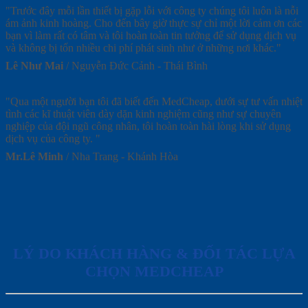
"Trước đây mỗi lần thiết bị gặp lỗi với công ty chúng tôi luôn là nỗi
ám ảnh kinh hoàng. Cho đến bây giờ thực sự chỉ một lời cảm ơn các
bạn vì làm rất có tâm và tôi hoàn toàn tin tưởng để sử dụng dịch vụ
và không bị tốn nhiều chi phí phát sinh như ở những nơi khác."
Lê Như Mai
/
Nguyễn Đức Cảnh - Thái Bình
"Qua một người bạn tôi đã biết đến MedCheap, dưới sự tư vấn nhiệt
tình các kĩ thuật viên dày dặn kinh nghiệm cũng như sự chuyên
nghiệp của đội ngũ công nhân, tôi hoàn toàn hài lòng khi sử dụng
dịch vụ của công ty. "
Mr.Lê Minh
/
Nha Trang - Khánh Hòa
LÝ DO KHÁCH HÀNG & ĐỐI TÁC LỰA
CHỌN MEDCHEAP