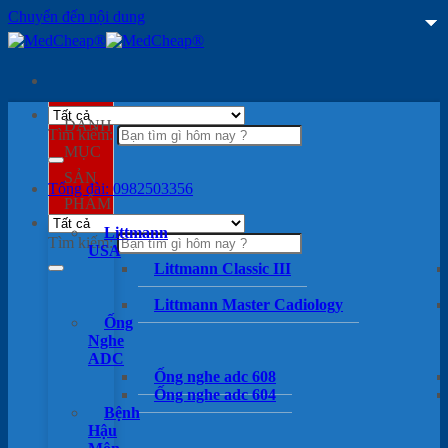
Chuyển đến nội dung
DANH
Tìm kiếm:
MỤC
SẢN
Tổng đài: 0982503356
PHẨM
Littmann
Tìm kiếm:
USA
Littmann Classic III
Littmann Master Cadiology
Ống
Nghe
ADC
Ống nghe adc 608
Ống nghe adc 604
Bệnh
Hậu