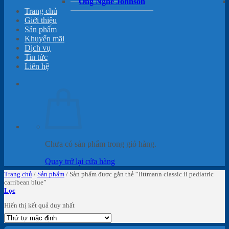
Ống Nghe Johnson
Trang chủ
Giới thiệu
Sản phẩm
Khuyến mãi
Dịch vụ
Tin tức
Liên hệ
Chưa có sản phẩm trong giỏ hàng.
Quay trở lại cửa hàng
Trang chủ
/
Sản phẩm
/
Sản phẩm được gắn thẻ “littmann classic ii pediatric
carribean blue”
Lọc
Hiển thị kết quả duy nhất