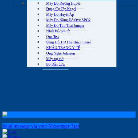
Máy Đo Đường Huyết
Dụng Cụ Tập Kegel
Máy Đo Huyết Áp
Máy Đo Nồng Độ Oxy SPO2
Máy Đo Tim Thai Jumper
Nhiệt kế điện tử
Que Test
Băng Hỗ Trợ Thể Thao Futuro
KHẨU TRANG Y TẾ
Ống Nghe Johnson
Máy trợ thở
Bộ Dẫn Lưu
Send message via your Messenger App