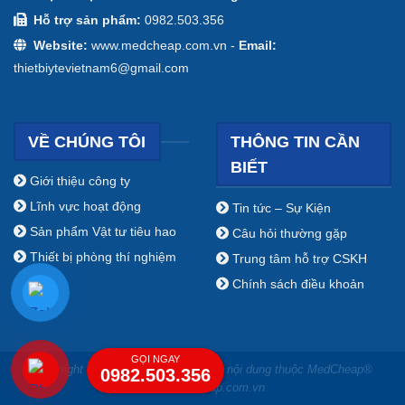
Hỗ trợ sản phẩm:
0982.503.356
Website:
www.medcheap.com.vn -
Email:
thietbiytevietnam6@gmail.com
VỀ CHÚNG TÔI
THÔNG TIN CẦN
BIẾT
Giới thiệu công ty
Lĩnh vực hoạt động
Tin tức – Sự Kiện
Sản phẩm Vật tư tiêu hao
Câu hỏi thường gặp
Thiết bị phòng thí nghiệm
Trung tâm hỗ trợ CSKH
Chính sách điều khoản
GỌI NGAY
Copyright ⓒ 2009 - 2019 Bản quyền nội dung thuộc MedCheap®
0982.503.356
www.medcheap.com.vn