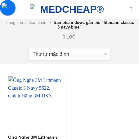
Chuyển
đến
nội
Trang chủ
/
Sản phẩm
/
Sản phẩm được gắn thẻ “littmann classic
dung
3 navy blue”
LỌC
Ống Nghe 3M Littmann