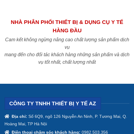
NHÀ PHÂN PHỐI THIẾT BỊ & DỤNG CỤ Y TẾ
HÀNG ĐẦU
Cam kết không ngừng nâng cao chất lượng sản phẩm dịch
vụ
mang đến cho đối tác khách hàng những sản phẩm và dịch
vụ tốt nhất, chất lượng nhất
CÔNG TY TNHH THIẾT BỊ Y TẾ AZ
Địa chỉ:
Số 6Q9, ngõ 126 Nguyễn An Ninh, P. Tương Mai, Q.
Hoàng Mai, TP Hà Nội
Điện thoại chăm sóc khách hàng:
0982.503.356