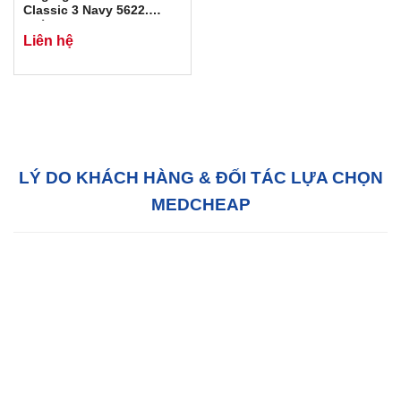
Classic 3 Navy 5622.
Chính Hãng 3M USA
Liên hệ
LÝ DO KHÁCH HÀNG & ĐỐI TÁC LỰA CHỌN
MEDCHEAP
Hỗ trợ tận tâm:
Với đội ngũ tư vấn bán hàng
chuyên nghiệp, chúng tôi sẵn sàng hỗ trợ Quý
khách hàng 24/7 tại văn phòng của chúng tôi
hoặc tại văn phòng của quý khách.
Chất lượng:
MedCheap luôn luôn cố gắng để