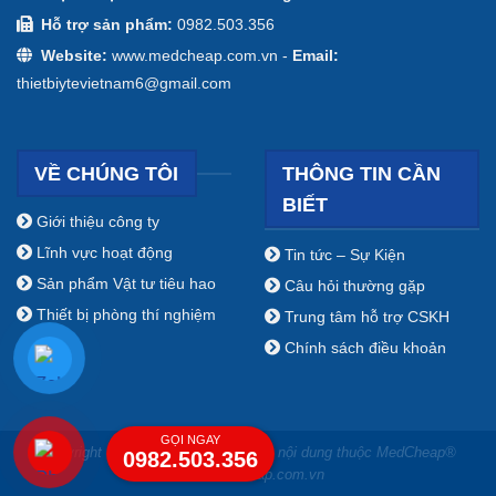
Hỗ trợ sản phẩm:
0982.503.356
Website:
www.medcheap.com.vn -
Email:
thietbiytevietnam6@gmail.com
VỀ CHÚNG TÔI
THÔNG TIN CẦN
BIẾT
Giới thiệu công ty
Lĩnh vực hoạt động
Tin tức – Sự Kiện
Sản phẩm Vật tư tiêu hao
Câu hỏi thường gặp
Thiết bị phòng thí nghiệm
Trung tâm hỗ trợ CSKH
Chính sách điều khoản
GỌI NGAY
Copyright ⓒ 2009 - 2019 Bản quyền nội dung thuộc MedCheap®
0982.503.356
www.medcheap.com.vn