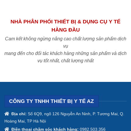
NHÀ PHÂN PHỐI THIẾT BỊ & DỤNG CỤ Y TẾ
HÀNG ĐẦU
Cam kết không ngừng nâng cao chất lượng sản phẩm dịch
vụ
mang đến cho đối tác khách hàng những sản phẩm và dịch
vụ tốt nhất, chất lượng nhất
CÔNG TY TNHH THIẾT BỊ Y TẾ AZ
Địa chỉ:
Số 6Q9, ngõ 126 Nguyễn An Ninh, P. Tương Mai, Q.
Hoàng Mai, TP Hà Nội
Điện thoại chăm sóc khách hàng:
0982.503.356