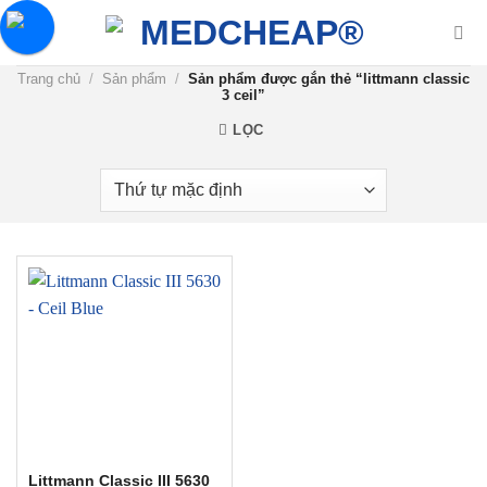
Chuyển
đến
nội
Trang chủ
/
Sản phẩm
/
Sản phẩm được gắn thẻ “littmann classic
dung
3 ceil”
LỌC
Littmann Classic III 5630