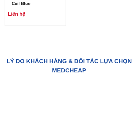
– Ceil Blue
Liên hệ
LÝ DO KHÁCH HÀNG & ĐỐI TÁC LỰA CHỌN
MEDCHEAP
Hỗ trợ tận tâm:
Với đội ngũ tư vấn bán hàng
chuyên nghiệp, chúng tôi sẵn sàng hỗ trợ Quý
khách hàng 24/7 tại văn phòng của chúng tôi
hoặc tại văn phòng của quý khách.
Chất lượng:
MedCheap luôn luôn cố gắng để