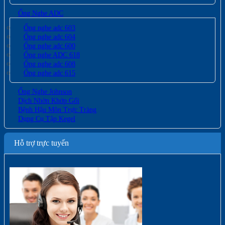
Ống Nghe ADC
Ống nghe adc 603
Ống nghe adc 604
Ống nghe adc 600
Ống nghe ADC 618
Ống nghe adc 608
Ống nghe adc 615
Ống Nghe Johnson
Dịch Nhờn Khớp Gối
Bệnh Hậu Môn Trực Tràng
Dụng Cụ Tập Kegel
Hỗ trợ trực tuyến