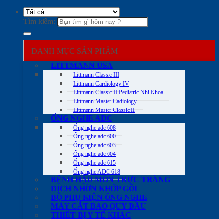
Tìm kiếm:
DANH MỤC SẢN PHẨM
LITTMANN USA
Littmann Classic III
Littmann Cardiology IV
Littmann Classic II Pediatric Nhi Khoa
Littmann Master Cadiology
Littmann Master Classic II
ỐNG NGHE ADC
Ống nghe adc 608
Ống nghe adc 600
Ống nghe adc 603
Ống nghe adc 604
Ống nghe adc 615
Ống nghe ADC 618
BỆNH HẬU MÔN TRỰC TRÀNG
DỊCH NHỜN KHỚP GỐI
BỘ PHỤ KIỆN ỐNG NGHE
MÁY CẮT BAO QUY ĐẦU
THIẾT BỊ Y TẾ KHÁC