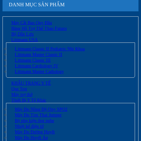
DANH MỤC SẢN PHẨM
Máy Cắt Bao Quy Đầu
Băng Hỗ Trợ Thể Thao Futuro
Bộ Dẫn Lưu
Littmann USA
Littmann Classic II Pediatric Nhi Khoa
Littmann Master Classic II
Littmann Classic III
Littmann Cardiology IV
Littmann Master Cadiology
KHẨU TRANG Y TẾ
Que Test
Máy trợ thở
Thiết Bị Y Tế Khác
Máy Đo Nồng Độ Oxy SPO2
Máy Đo Tim Thai Jumper
Bộ phụ kiện ống nghe
Nhiệt kế điện tử
Máy Đo Đường Huyết
Máy Đo Huyết Áp