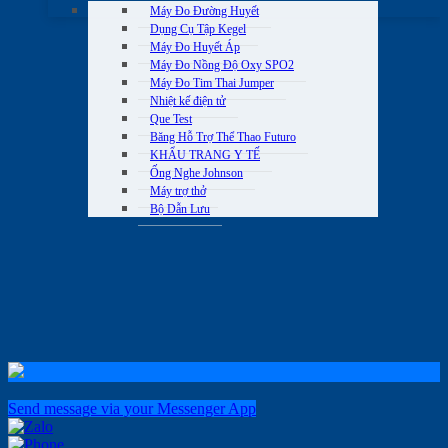
Máy Đo Đường Huyết
Dụng Cụ Tập Kegel
Máy Đo Huyết Áp
Máy Đo Nồng Độ Oxy SPO2
Máy Đo Tim Thai Jumper
Nhiệt kế điện tử
Que Test
Băng Hỗ Trợ Thể Thao Futuro
KHẨU TRANG Y TẾ
Ống Nghe Johnson
Máy trợ thở
Bộ Dẫn Lưu
Send message via your Messenger App