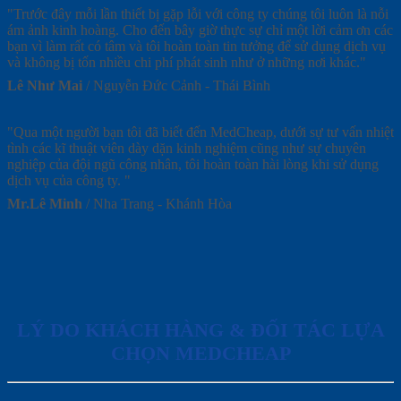
"Trước đây mỗi lần thiết bị gặp lỗi với công ty chúng tôi luôn là nỗi
ám ảnh kinh hoàng. Cho đến bây giờ thực sự chỉ một lời cảm ơn các
bạn vì làm rất có tâm và tôi hoàn toàn tin tưởng để sử dụng dịch vụ
và không bị tốn nhiều chi phí phát sinh như ở những nơi khác."
Lê Như Mai
/
Nguyễn Đức Cảnh - Thái Bình
"Qua một người bạn tôi đã biết đến MedCheap, dưới sự tư vấn nhiệt
tình các kĩ thuật viên dày dặn kinh nghiệm cũng như sự chuyên
nghiệp của đội ngũ công nhân, tôi hoàn toàn hài lòng khi sử dụng
dịch vụ của công ty. "
Mr.Lê Minh
/
Nha Trang - Khánh Hòa
LÝ DO KHÁCH HÀNG & ĐỐI TÁC LỰA
CHỌN MEDCHEAP