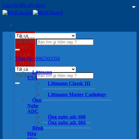
Chuyển đến nội dung
DANH
Tìm kiếm:
MỤC
SẢN
Tổng đài: 0982503356
PHẨM
Littmann
Tìm kiếm:
USA
Littmann Classic III
Littmann Master Cadiology
Ống
Nghe
ADC
Ống nghe adc 608
Ống nghe adc 604
Bệnh
Hậu