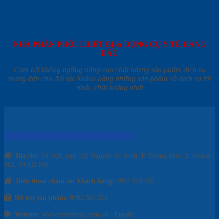
NHÀ PHÂN PHỐI THIẾT BỊ & DỤNG CỤ Y TẾ HÀNG
ĐẦU
Cam kết không ngừng nâng cao chất lượng sản phẩm dịch vụ
mang đến cho đối tác khách hàng những sản phẩm và dịch vụ tốt
nhất, chất lượng nhất
CÔNG TY TNHH THIẾT BỊ Y TẾ AZ
Địa chỉ:
Số 6Q9, ngõ 126 Nguyễn An Ninh, P. Tương Mai, Q. Hoàng
Mai, TP Hà Nội
Điện thoại chăm sóc khách hàng:
0982.503.356
Hỗ trợ sản phẩm:
0982.503.356
Website:
www.medcheap.com.vn -
Email: