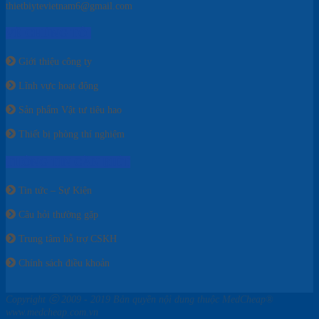
thietbiytevietnam6@gmail.com
VỀ CHÚNG TÔI
Giới thiệu công ty
Lĩnh vực hoạt động
Sản phẩm Vật tư tiêu hao
Thiết bị phòng thí nghiệm
THÔNG TIN CẦN BIẾT
Tin tức – Sự Kiện
Câu hỏi thường gặp
Trung tâm hỗ trợ CSKH
Chính sách điều khoản
Copyright ⓒ 2009 - 2019 Bản quyền nội dung thuộc MedCheap®
www.medcheap.com.vn