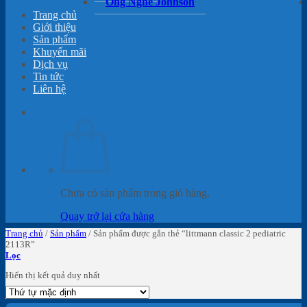
Ống Nghe Johnson
Trang chủ
Giới thiệu
Sản phẩm
Khuyến mãi
Dịch vụ
Tin tức
Liên hệ
Chưa có sản phẩm trong giỏ hàng.
Quay trở lại cửa hàng
Trang chủ
/
Sản phẩm
/
Sản phẩm được gắn thẻ “littmann classic 2 pediatric
2113R”
Lọc
Hiển thị kết quả duy nhất