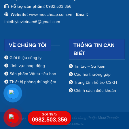
Hỗ trợ sản phẩm:
0982.503.356
Website:
www.medcheap.com.vn -
Email:
thietbiytevietnam6@gmail.com
VỀ CHÚNG TÔI
THÔNG TIN CẦN
BIẾT
Giới thiệu công ty
Lĩnh vực hoạt động
Tin tức – Sự Kiện
Sản phẩm Vật tư tiêu hao
Câu hỏi thường gặp
Thiết bị phòng thí nghiệm
Trung tâm hỗ trợ CSKH
Chính sách điều khoản
GỌI NGAY
Copyright ⓒ 2009 - 2019 Bản quyền nội dung thuộc MedCheap®
0982.503.356
www.medcheap.com.vn