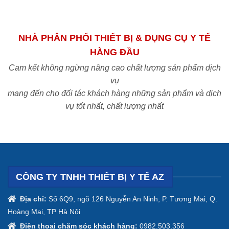
NHÀ PHÂN PHỐI THIẾT BỊ & DỤNG CỤ Y TẾ
HÀNG ĐẦU
Cam kết không ngừng nâng cao chất lượng sản phẩm dịch
vụ
mang đến cho đối tác khách hàng những sản phẩm và dịch
vụ tốt nhất, chất lượng nhất
CÔNG TY TNHH THIẾT BỊ Y TẾ AZ
Địa chỉ:
Số 6Q9, ngõ 126 Nguyễn An Ninh, P. Tương Mai, Q.
Hoàng Mai, TP Hà Nội
Điện thoại chăm sóc khách hàng:
0982.503.356