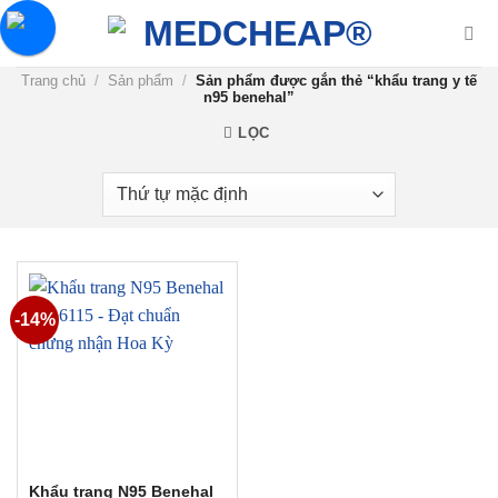
Chuyển
đến
nội
Trang chủ
/
Sản phẩm
/
Sản phẩm được gắn thẻ “khẩu trang y tế
dung
n95 benehal”
LỌC
-14%
Khẩu trang N95 Benehal