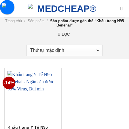
Chuyển
đến
nội
Trang chủ
/
Sản phẩm
/
Sản phẩm được gắn thẻ “Khẩu trang N95
dung
Benehal”
LỌC
-14%
Khẩu trang Y Tế N95