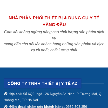
NHÀ PHÂN PHỐI THIẾT BỊ & DỤNG CỤ Y TẾ
HÀNG ĐẦU
Cam kết không ngừng nâng cao chất lượng sản phẩm dịch
vụ
mang đến cho đối tác khách hàng những sản phẩm và dịch
vụ tốt nhất, chất lượng nhất
CÔNG TY TNHH THIẾT BỊ Y TẾ AZ
Địa chỉ:
Số 6Q9, ngõ 126 Nguyễn An Ninh, P. Tương Mai, Q.
Hoàng Mai, TP Hà Nội
Điện thoại chăm sóc khách hàng:
0982.503.356