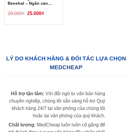
Benehal – Ngăn cản
được 95% Virus, Bụi mịn
Original
Current
29.000
₫
25.000
₫
price
price
was:
is:
29.000₫.
25.000₫.
LÝ DO KHÁCH HÀNG & ĐỐI TÁC LỰA CHỌN
MEDCHEAP
Hỗ trợ tận tâm:
Với đội ngũ tư vấn bán hàng
chuyên nghiệp, chúng tôi sẵn sàng hỗ trợ Quý
khách hàng 24/7 tại văn phòng của chúng tôi
hoặc tại văn phòng của quý khách.
Chất lượng:
MedCheap luôn luôn cố gắng để