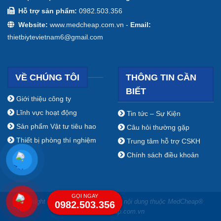
Hỗ trợ sản phẩm:
0982.503.356
Website:
www.medcheap.com.vn -
Email:
thietbiytevietnam6@gmail.com
VỀ CHÚNG TÔI
THÔNG TIN CẦN
BIẾT
Giới thiệu công ty
Lĩnh vực hoạt động
Tin tức – Sự Kiện
Sản phẩm Vật tư tiêu hao
Câu hỏi thường gặp
Thiết bị phòng thí nghiệm
Trung tâm hỗ trợ CSKH
Chính sách điều khoản
GỌI NGAY
Copyright ⓒ 2009 - 2019 Bản quyền nội dung thuộc MedCheap®
0982.503.356
www.medcheap.com.vn