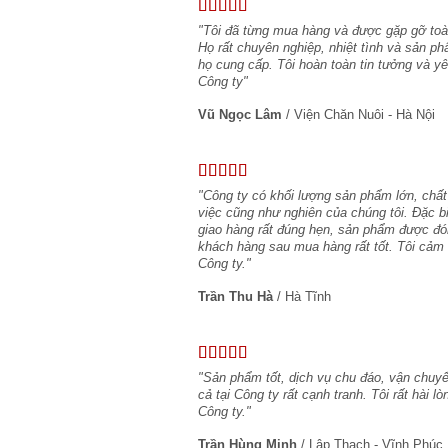
"Tôi đã từng mua hàng và được gặp gỡ toàn
Họ rất chuyên nghiệp, nhiệt tình và sản ph
họ cung cấp. Tôi hoàn toàn tin tưởng và 
Công ty"
Vũ Ngọc Lâm
/
Viện Chăn Nuôi - Hà Nội
"Công ty có khối lượng sản phẩm lớn, chất
việc cũng như nghiên của chúng tôi. Đặc b
giao hàng rất đúng hẹn, sản phẩm được đó
khách hàng sau mua hàng rất tốt. Tôi cảm 
Công ty."
Trần Thu Hà
/
Hà Tĩnh
"Sản phẩm tốt, dịch vụ chu đáo, vận chuyể
cả tại Công ty rất cạnh tranh. Tôi rất hài 
Công ty."
Trần Hùng Minh
/
Lập Thạch - Vĩnh Phúc