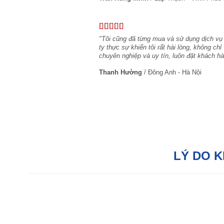
"Tôi cũng đã từng mua và sử dụng dịch vụ
ty thực sự khiến tôi rất hài lòng, không c
chuyên nghiệp và uy tín, luôn đặt khách hà
Thanh Hường
/
Đông Anh - Hà Nội
LÝ DO 
Hỗ trợ tận tâm:
Với đội ngũ tư vấn bán
hàng chuyên nghiệp, chúng tôi sẵn sàng hỗ