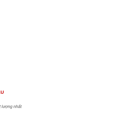
tôi tự tin đáp ứng mọi nhu cầu của quý đối
tác & khách hàng.
Uy tín:
Cam kết đem đến những sản phẩm
chính hãng chất lượng tiêu chuẩn ISO với
mức giá TỐT NHẤT trên thị trường Việt
Nam
ẦU
t lượng nhất