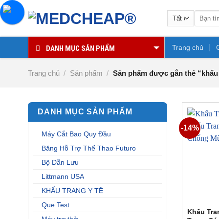
Chuyển
Tìm
đến
kiếm:
nội
dung
Trang chủ
DANH MỤC SẢN PHẨM
Trang chủ
/
Sản phẩm
/
Sản phẩm được gắn thẻ “khẩu 
DANH MỤC SẢN PHẨM
-14%
Máy Cắt Bao Quy Đầu
Băng Hỗ Trợ Thể Thao Futuro
Bộ Dẫn Lưu
Littmann USA
KHẨU TRANG Y TẾ
Que Test
Khẩu Tra