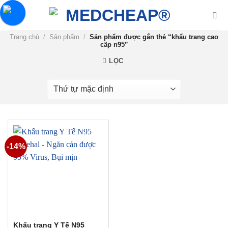
Chuyển
đến
nội
Trang chủ
/
Sản phẩm
/
Sản phẩm được gắn thẻ “khẩu trang cao
dung
cấp n95”
LỌC
-14%
Khẩu trang Y Tế N95