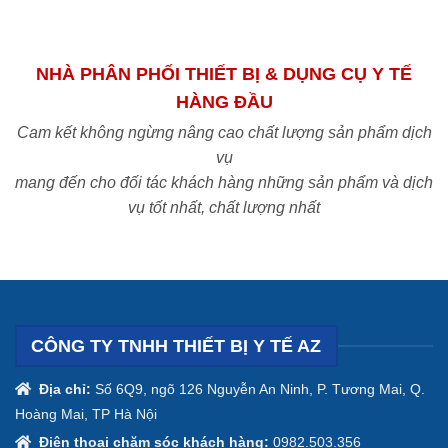
NHÀ PHÂN PHỐI THIẾT BỊ & DỤNG CỤ Y TẾ
HÀNG ĐẦU
Cam kết không ngừng nâng cao chất lượng sản phẩm dịch
vụ
mang đến cho đối tác khách hàng những sản phẩm và dịch
vụ tốt nhất, chất lượng nhất
CÔNG TY TNHH THIẾT BỊ Y TẾ AZ
Địa chỉ:
Số 6Q9, ngõ 126 Nguyễn An Ninh, P. Tương Mai, Q.
Hoàng Mai, TP Hà Nội
Điện thoại chăm sóc khách hàng:
0982.503.356