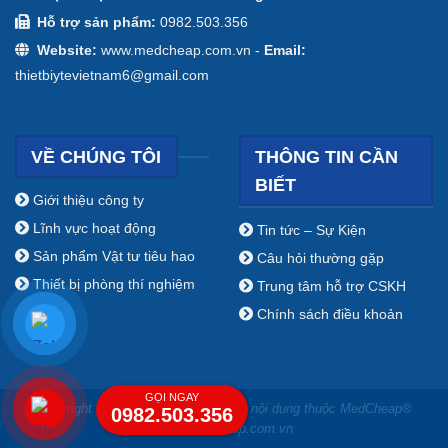
Hỗ trợ sản phẩm:
0982.503.356
Website:
www.medcheap.com.vn -
Email:
thietbiytevietnam6@gmail.com
VỀ CHÚNG TÔI
THÔNG TIN CẦN
BIẾT
Giới thiệu công ty
Lĩnh vực hoạt động
Tin tức – Sự Kiện
Sản phẩm Vật tư tiêu hao
Câu hỏi thường gặp
Thiết bị phòng thí nghiệm
Trung tâm hỗ trợ CSKH
Chính sách điều khoản
GỌI NGAY
Copyright ⓒ 2009 - 2019 Bản quyền nội dung thuộc MedCheap®
0982.503.356
www.medcheap.com.vn