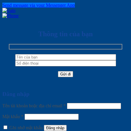
Send message via your Messenger App
Thông tin của bạn
Đăng nhập
Tên tài khoản hoặc địa chỉ email
*
Mật khẩu
*
Ghi nhớ mật khẩu
Đăng nhập