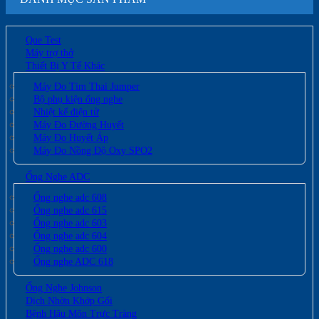
Que Test
Máy trợ thở
Thiết Bị Y Tế Khác
Máy Đo Tim Thai Jumper
Bộ phụ kiện ống nghe
Nhiệt kế điện tử
Máy Đo Đường Huyết
Máy Đo Huyết Áp
Máy Đo Nồng Độ Oxy SPO2
Ống Nghe ADC
Ống nghe adc 608
Ống nghe adc 615
Ống nghe adc 603
Ống nghe adc 604
Ống nghe adc 600
Ống nghe ADC 618
Ống Nghe Johnson
Dịch Nhờn Khớp Gối
Bệnh Hậu Môn Trực Tràng