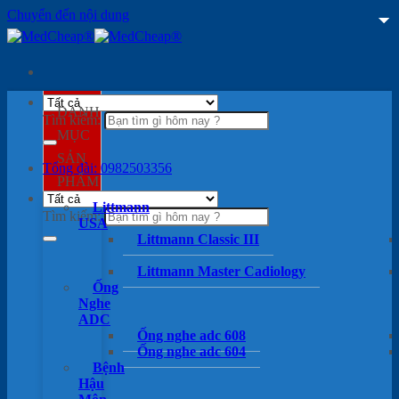
Chuyển đến nội dung
DANH
Tìm kiếm:
MỤC
SẢN
Tổng đài: 0982503356
PHẨM
Littmann
Tìm kiếm:
USA
Littmann Classic III
Littmann Master Cadiology
Ống
Nghe
ADC
Ống nghe adc 608
Ống nghe adc 604
Bệnh
Hậu