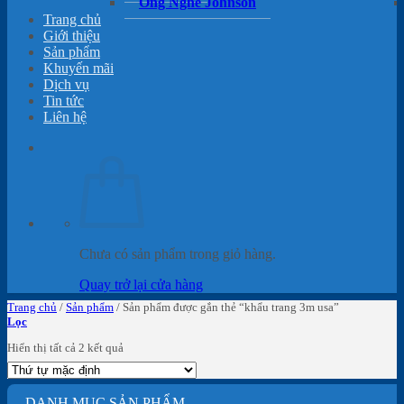
Ống Nghe Johnson
Trang chủ
Giới thiệu
Sản phẩm
Khuyến mãi
Dịch vụ
Tin tức
Liên hệ
Chưa có sản phẩm trong giỏ hàng.
Quay trở lại cửa hàng
Trang chủ
/
Sản phẩm
/
Sản phẩm được gắn thẻ “khẩu trang 3m usa”
Lọc
Hiển thị tất cả 2 kết quả
DANH MỤC SẢN PHẨM