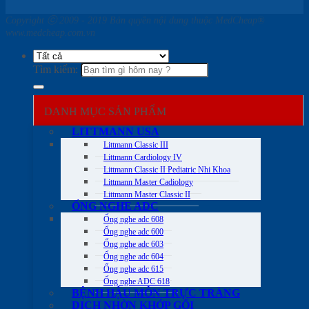
Copyright ⓒ 2009 - 2019 Bản quyền nội dung thuộc MedCheap®
www.medcheap.com.vn
Tìm kiếm:
DANH MỤC SẢN PHẨM
LITTMANN USA
Littmann Classic III
Littmann Cardiology IV
Littmann Classic II Pediatric Nhi Khoa
Littmann Master Cadiology
Littmann Master Classic II
ỐNG NGHE ADC
Ống nghe adc 608
Ống nghe adc 600
Ống nghe adc 603
Ống nghe adc 604
Ống nghe adc 615
Ống nghe ADC 618
BỆNH HẬU MÔN TRỰC TRÀNG
DỊCH NHỜN KHỚP GỐI