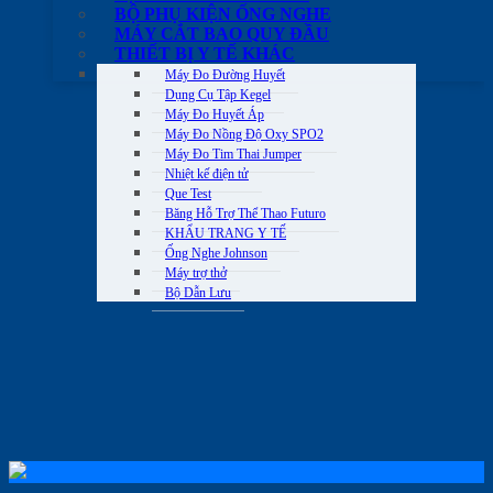
BỘ PHỤ KIỆN ỐNG NGHE
MÁY CẮT BAO QUY ĐẦU
THIẾT BỊ Y TẾ KHÁC
Máy Đo Đường Huyết
Dụng Cụ Tập Kegel
Máy Đo Huyết Áp
Máy Đo Nồng Độ Oxy SPO2
Máy Đo Tim Thai Jumper
Nhiệt kế điện tử
Que Test
Băng Hỗ Trợ Thể Thao Futuro
KHẨU TRANG Y TẾ
Ống Nghe Johnson
Máy trợ thở
Bộ Dẫn Lưu