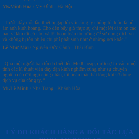
Ms.Minh Hoa
/
Mỹ Đình - Hà Nội
"Trước đây mỗi lần thiết bị gặp lỗi với công ty chúng tôi luôn là nỗi
ám ảnh kinh hoàng. Cho đến bây giờ thực sự chỉ một lời cảm ơn các
bạn vì làm rất có tâm và tôi hoàn toàn tin tưởng để sử dụng dịch vụ
và không bị tốn nhiều chi phí phát sinh như ở những nơi khác."
Lê Như Mai
/
Nguyễn Đức Cảnh - Thái Bình
"Qua một người bạn tôi đã biết đến MedCheap, dưới sự tư vấn nhiệt
tình các kĩ thuật viên dày dặn kinh nghiệm cũng như sự chuyên
nghiệp của đội ngũ công nhân, tôi hoàn toàn hài lòng khi sử dụng
dịch vụ của công ty. "
Mr.Lê Minh
/
Nha Trang - Khánh Hòa
LÝ DO KHÁCH HÀNG & ĐỐI TÁC LỰA