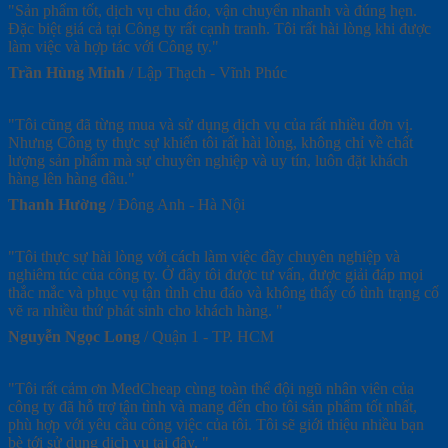
"Sản phẩm tốt, dịch vụ chu đáo, vận chuyển nhanh và đúng hẹn.
Đặc biệt giá cả tại Công ty rất cạnh tranh. Tôi rất hài lòng khi được
làm việc và hợp tác với Công ty."
Trần Hùng Minh
/
Lập Thạch - Vĩnh Phúc
"Tôi cũng đã từng mua và sử dụng dịch vụ của rất nhiều đơn vị.
Nhưng Công ty thực sự khiến tôi rất hài lòng, không chỉ về chất
lượng sản phẩm mà sự chuyên nghiệp và uy tín, luôn đặt khách
hàng lên hàng đầu."
Thanh Hường
/
Đông Anh - Hà Nội
"Tôi thực sự hài lòng với cách làm việc đầy chuyên nghiệp và
nghiêm túc của công ty. Ở đây tôi được tư vấn, được giải đáp mọi
thắc mắc và phục vụ tận tình chu đáo và không thấy có tình trạng cố
vẽ ra nhiều thứ phát sinh cho khách hàng. "
Nguyễn Ngọc Long
/
Quận 1 - TP. HCM
"Tôi rất cảm ơn MedCheap cùng toàn thể đội ngũ nhân viên của
công ty đã hỗ trợ tận tình và mang đến cho tôi sản phẩm tốt nhất,
phù hợp với yêu cầu công việc của tôi. Tôi sẽ giới thiệu nhiều bạn
bè tới sử dụng dịch vụ tại đây. "