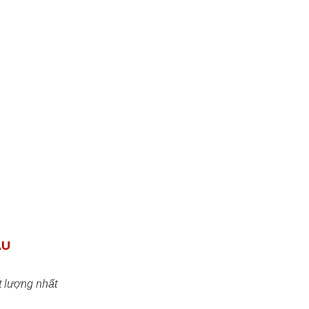
tôi tự tin đáp ứng mọi nhu cầu của quý đối
tác & khách hàng.
Uy tín:
Cam kết đem đến những sản phẩm
chính hãng chất lượng tiêu chuẩn ISO với
mức giá TỐT NHẤT trên thị trường Việt
Nam
ẦU
t lượng nhất