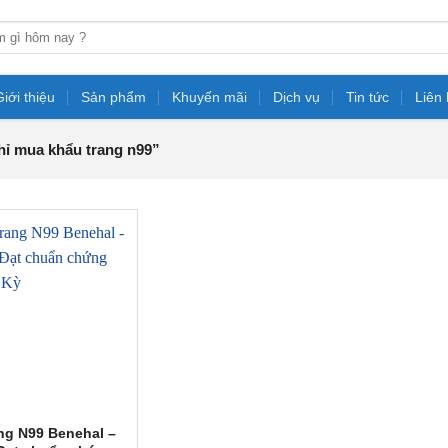
Giới thiệu
Sản phẩm
Khuyến mãi
Dịch vụ
Tin tức
Liên
ỉ mua khẩu trang n99”
ng N99 Benehal –