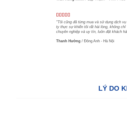
"Tôi cũng đã từng mua và sử dụng dịch vụ
ty thực sự khiến tôi rất hài lòng, không c
chuyên nghiệp và uy tín, luôn đặt khách hà
Thanh Hường
/
Đông Anh - Hà Nội
LÝ DO 
Hỗ trợ tận tâm:
Với đội ngũ tư vấn bán
hàng chuyên nghiệp, chúng tôi sẵn sàng hỗ