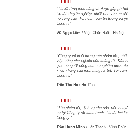
"Tôi đã từng mua hàng và được gặp gỡ toàn
Họ rất chuyên nghiệp, nhiệt tình và sản ph
họ cung cấp. Tôi hoàn toàn tin tưởng và 
Công ty"
Vũ Ngọc Lâm
/
Viện Chăn Nuôi - Hà Nội
"Công ty có khối lượng sản phẩm lớn, chất
việc cũng như nghiên của chúng tôi. Đặc b
giao hàng rất đúng hẹn, sản phẩm được đó
khách hàng sau mua hàng rất tốt. Tôi cảm 
Công ty."
Trần Thu Hà
/
Hà Tĩnh
"Sản phẩm tốt, dịch vụ chu đáo, vận chuyể
cả tại Công ty rất cạnh tranh. Tôi rất hài 
Công ty."
Trần Hùng Minh
/
Lập Thạch - Vĩnh Phúc