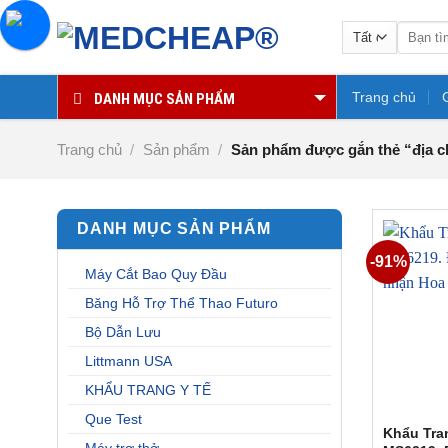
Chuyển
Tìm
đến
kiếm:
nội
dung
Trang chủ
DANH MỤC SẢN PHẨM
Trang chủ
/
Sản phẩm
/
Sản phẩm được gắn thẻ “địa ch
DANH MỤC SẢN PHẨM
-91%
Máy Cắt Bao Quy Đầu
Băng Hỗ Trợ Thể Thao Futuro
Bộ Dẫn Lưu
Littmann USA
KHẨU TRANG Y TẾ
Que Test
Khẩu Tra