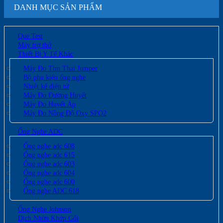
DANH MỤC SẢN PHẨM
Que Test
Máy trợ thở
Thiết Bị Y Tế Khác
Máy Đo Tim Thai Jumper
Bộ phụ kiện ống nghe
Nhiệt kế điện tử
Máy Đo Đường Huyết
Máy Đo Huyết Áp
Máy Đo Nồng Độ Oxy SPO2
Ống Nghe ADC
Ống nghe adc 608
Ống nghe adc 615
Ống nghe adc 603
Ống nghe adc 604
Ống nghe adc 600
Ống nghe ADC 618
Ống Nghe Johnson
Dịch Nhờn Khớp Gối