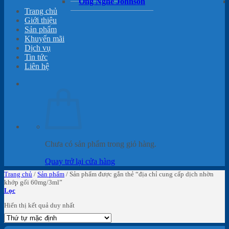
Ống Nghe Johnson
Trang chủ
Giới thiệu
Sản phẩm
Khuyến mãi
Dịch vụ
Tin tức
Liên hệ
Chưa có sản phẩm trong giỏ hàng.
Quay trở lại cửa hàng
Trang chủ
/
Sản phẩm
/
Sản phẩm được gắn thẻ “địa chỉ cung cấp dịch nhờn
khớp gối 60mg/3ml”
Lọc
Hiển thị kết quả duy nhất