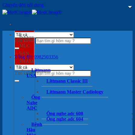
Chuyển đến nội dung
DANH
Tìm kiếm:
MỤC
SẢN
Tổng đài: 0982503356
PHẨM
Littmann
Tìm kiếm:
USA
Littmann Classic III
Littmann Master Cadiology
Ống
Nghe
ADC
Ống nghe adc 608
Ống nghe adc 604
Bệnh
Hậu