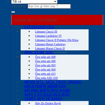
Tìm kiếm:
DANH MỤC SẢN PHẨM
LITTMANN USA
Littmann Classic III
Littmann Cardiology IV
Littmann Classic II Pediatric Nhi Khoa
Littmann Master Cadiology
Littmann Master Classic II
ỐNG NGHE ADC
Ống nghe adc 608
Ống nghe adc 600
Ống nghe adc 603
Ống nghe adc 604
Ống nghe adc 615
Ống nghe ADC 618
BỆNH HẬU MÔN TRỰC TRÀNG
DỊCH NHỜN KHỚP GỐI
BỘ PHỤ KIỆN ỐNG NGHE
MÁY CẮT BAO QUY ĐẦU
THIẾT BỊ Y TẾ KHÁC
Máy Đo Đường Huyết