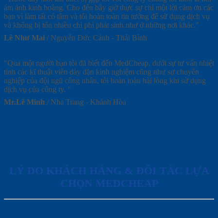
ám ảnh kinh hoàng. Cho đến bây giờ thực sự chỉ một lời cảm ơn các
bạn vì làm rất có tâm và tôi hoàn toàn tin tưởng để sử dụng dịch vụ
và không bị tốn nhiều chi phí phát sinh như ở những nơi khác."
Lê Như Mai
/
Nguyễn Đức Cảnh - Thái Bình
"Qua một người bạn tôi đã biết đến MedCheap, dưới sự tư vấn nhiệt
tình các kĩ thuật viên dày dặn kinh nghiệm cũng như sự chuyên
nghiệp của đội ngũ công nhân, tôi hoàn toàn hài lòng khi sử dụng
dịch vụ của công ty. "
Mr.Lê Minh
/
Nha Trang - Khánh Hòa
LÝ DO KHÁCH HÀNG & ĐỐI TÁC LỰA
CHỌN MEDCHEAP