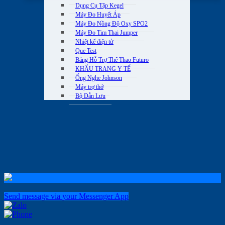
Dụng Cụ Tập Kegel
Máy Đo Huyết Áp
Máy Đo Nồng Độ Oxy SPO2
Máy Đo Tim Thai Jumper
Nhiệt kế điện tử
Que Test
Băng Hỗ Trợ Thể Thao Futuro
KHẨU TRANG Y TẾ
Ống Nghe Johnson
Máy trợ thở
Bộ Dẫn Lưu
Send message via your Messenger App