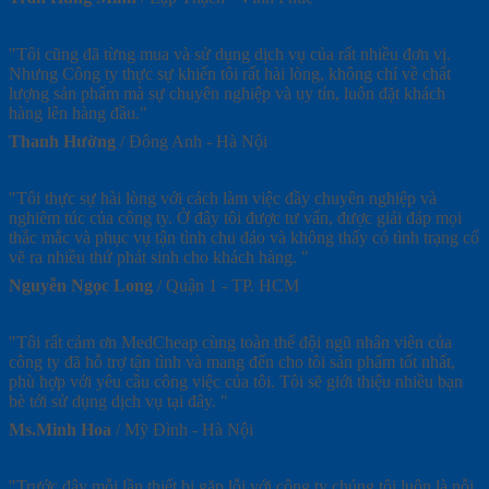
"Tôi cũng đã từng mua và sử dụng dịch vụ của rất nhiều đơn vị.
Nhưng Công ty thực sự khiến tôi rất hài lòng, không chỉ về chất
lượng sản phẩm mà sự chuyên nghiệp và uy tín, luôn đặt khách
hàng lên hàng đầu."
Thanh Hường
/
Đông Anh - Hà Nội
"Tôi thực sự hài lòng với cách làm việc đầy chuyên nghiệp và
nghiêm túc của công ty. Ở đây tôi được tư vấn, được giải đáp mọi
thắc mắc và phục vụ tận tình chu đáo và không thấy có tình trạng cố
vẽ ra nhiều thứ phát sinh cho khách hàng. "
Nguyễn Ngọc Long
/
Quận 1 - TP. HCM
"Tôi rất cảm ơn MedCheap cùng toàn thể đội ngũ nhân viên của
công ty đã hỗ trợ tận tình và mang đến cho tôi sản phẩm tốt nhất,
phù hợp với yêu cầu công việc của tôi. Tôi sẽ giới thiệu nhiều bạn
bè tới sử dụng dịch vụ tại đây. "
Ms.Minh Hoa
/
Mỹ Đình - Hà Nội
"Trước đây mỗi lần thiết bị gặp lỗi với công ty chúng tôi luôn là nỗi