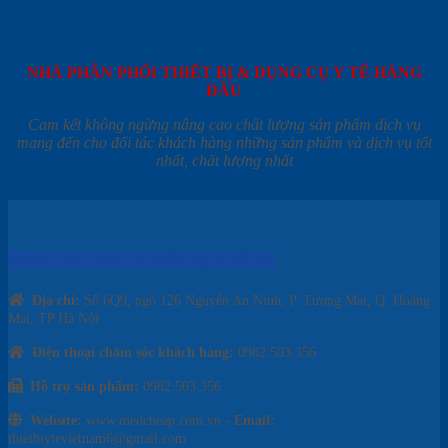
NHÀ PHÂN PHỐI THIẾT BỊ & DỤNG CỤ Y TẾ HÀNG
ĐẦU
Cam kết không ngừng nâng cao chất lượng sản phẩm dịch vụ
mang đến cho đối tác khách hàng những sản phẩm và dịch vụ tốt
nhất, chất lượng nhất
CÔNG TY TNHH THIẾT BỊ Y TẾ AZ
Địa chỉ:
Số 6Q9, ngõ 126 Nguyễn An Ninh, P. Tương Mai, Q. Hoàng
Mai, TP Hà Nội
Điện thoại chăm sóc khách hàng:
0982.503.356
Hỗ trợ sản phẩm:
0982.503.356
Website:
www.medcheap.com.vn -
Email:
thietbiytevietnam6@gmail.com