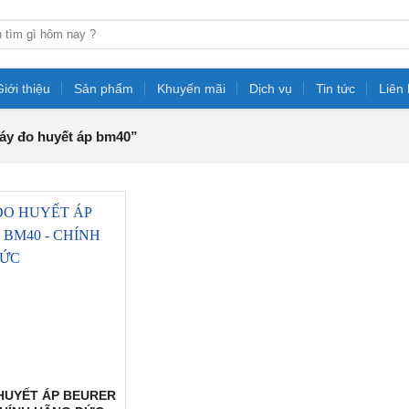
Giới thiệu
Sản phẩm
Khuyến mãi
Dịch vụ
Tin tức
Liên
áy đo huyết áp bm40”
HUYẾT ÁP BEURER