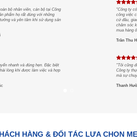
oàn bộ nhân viên, cán bộ tại Công
"Công ty có
 sản phẩm họ rất đúng với những
công việc c
n tưởng và yên tâm khi sử dụng sản
cứ đâu, gia
chăm sóc kh
mua hàng ở
i
Trần Thu H
uyển nhanh và đúng hẹn. Đặc biệt
"Tôi cũng đ
t hài lòng khi được làm việc và hợp
Công ty thự
mà sự chuyê
úc
Thanh Hư
KHÁCH HÀNG & ĐỐI TÁC LỰA CHỌN M