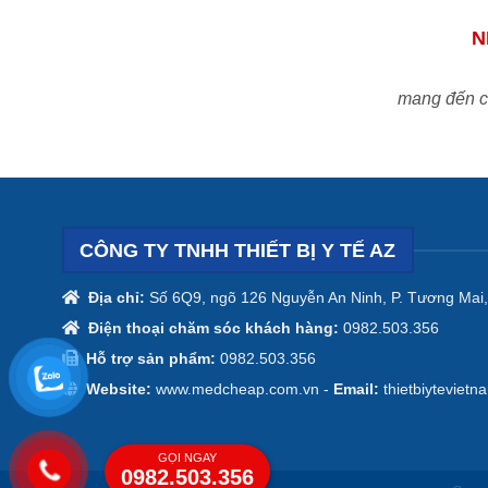
N
mang đến ch
CÔNG TY TNHH THIẾT BỊ Y TẾ AZ
Địa chỉ:
Số 6Q9, ngõ 126 Nguyễn An Ninh, P. Tương Mai,
Điện thoại chăm sóc khách hàng:
0982.503.356
Hỗ trợ sản phẩm:
0982.503.356
Website:
www.medcheap.com.vn -
Email:
thietbiyteviet
GỌI NGAY
0982.503.356