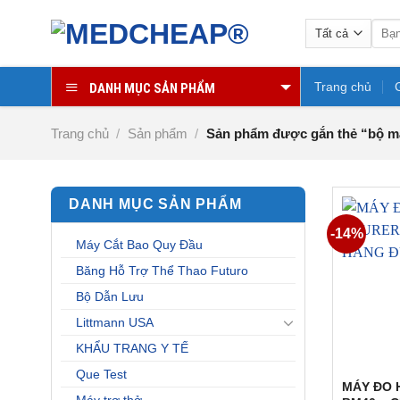
Chuyển
Tìm
đến
kiếm:
nội
dung
Trang chủ
DANH MỤC SẢN PHẨM
Trang chủ
/
Sản phẩm
/
Sản phẩm được gắn thẻ “bộ m
DANH MỤC SẢN PHẨM
-14%
Máy Cắt Bao Quy Đầu
Băng Hỗ Trợ Thể Thao Futuro
Bộ Dẫn Lưu
Littmann USA
KHẨU TRANG Y TẾ
Que Test
MÁY ĐO 