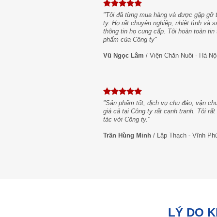
 công ty đã
"Tôi đã từng mua hàng và được gặp gỡ t
 với yêu cầu
ty. Họ rất chuyên nghiệp, nhiệt tình và
h vụ tại đây.
thông tin họ cung cấp. Tôi hoàn toàn ti
phẩm của Công ty"
Vũ Ngọc Lâm
/
Viện Chăn Nuôi - Hà Nộ
hiệt tình
ệp của đội
"Sản phẩm tốt, dịch vụ chu đáo, vận ch
ông ty. "
giá cả tại Công ty rất cạnh tranh. Tôi rấ
tác với Công ty."
Trần Hùng Minh
/
Lập Thạch - Vĩnh Ph
LÝ DO 