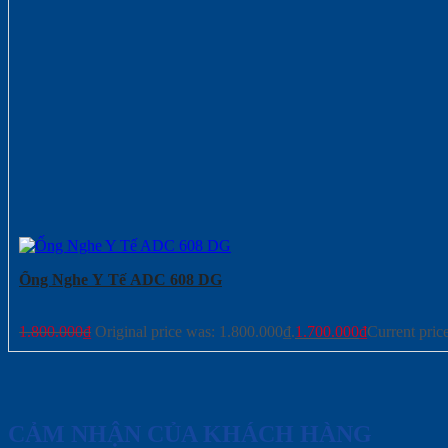
Ống Nghe Y Tế ADC 608 DG
1.800.000
₫
Original price was: 1.800.000₫.
1.700.000
₫
Current pric
CẢM NHẬN CỦA KHÁCH HÀNG