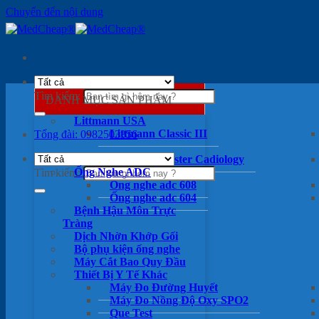
Chuyển đến nội dung
Tìm kiếm:
DANH MỤC SẢN PHẨM
Littmann USA
Littmann Classic III
Tổng đài: 0982503356
Littmann Master Cadiology
Ống Nghe ADC
Tìm kiếm:
Ống nghe adc 608
Ống nghe adc 604
Bệnh Hậu Môn Trực
Tràng
Dịch Nhờn Khớp Gối
Bộ phụ kiện ống nghe
Máy Cắt Bao Quy Đầu
Thiết Bị Y Tế Khác
Máy Đo Đường Huyết
Máy Đo Nồng Độ Oxy SPO2
Que Test