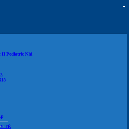
 II Pediatric Nhi
03
618
Áp
Y TẾ