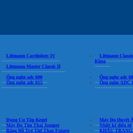
Littmann Cardiology IV
Littmann Classic
Khoa
Littmann Master Classic II
Ống nghe adc 600
Ống nghe adc 6
Ống nghe adc 615
Ống nghe ADC 
Dụng Cụ Tập Kegel
Máy Đo Huyết 
Máy Đo Tim Thai Jumper
Nhiệt kế điện tử
Băng Hỗ Trợ Thể Thao Futuro
KHẨU TRANG 