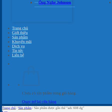
Ống Nghe Johnson
Trang chủ
Giới thiệu
Sản phẩm
Khuyến mãi
Dịch vụ
Tin tức
Liên hệ
Chưa có sản phẩm trong giỏ hàng.
Quay trở lại cửa hàng
Trang chủ
/
Sản phẩm
/
Sản phẩm được gắn thẻ “adc 608 dg”
Lọc