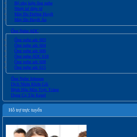
Bộ phụ kiện ống nghe
Nhiệt kế điện tử
Máy Đo Đường Huyết
Máy Đo Huyết Áp
Ống Nghe ADC
Ống nghe adc 603
Ống nghe adc 604
Ống nghe adc 600
Ống nghe ADC 618
Ống nghe adc 608
Ống nghe adc 615
Ống Nghe Johnson
Dịch Nhờn Khớp Gối
Bệnh Hậu Môn Trực Tràng
Dụng Cụ Tập Kegel
Hỗ trợ trực tuyến