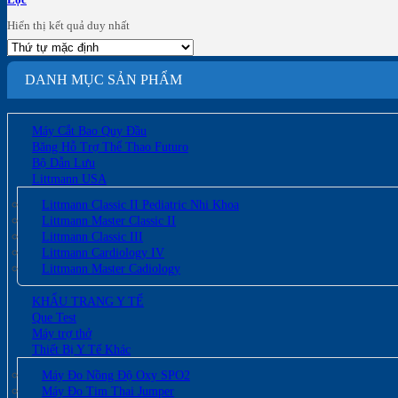
Hiển thị kết quả duy nhất
DANH MỤC SẢN PHẨM
Máy Cắt Bao Quy Đầu
Băng Hỗ Trợ Thể Thao Futuro
Bộ Dẫn Lưu
Littmann USA
Littmann Classic II Pediatric Nhi Khoa
Littmann Master Classic II
Littmann Classic III
Littmann Cardiology IV
Littmann Master Cadiology
KHẨU TRANG Y TẾ
Que Test
Máy trợ thở
Thiết Bị Y Tế Khác
Máy Đo Nồng Độ Oxy SPO2
Máy Đo Tim Thai Jumper