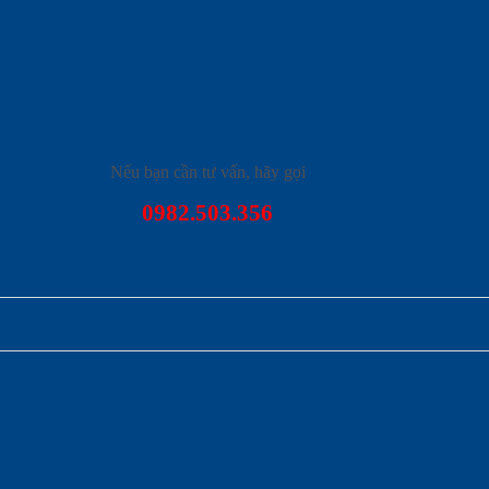
Nếu bạn cần tư vấn, hãy gọi
0982.503.356